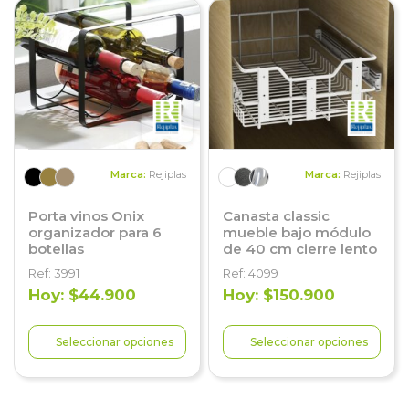
Marca:
Rejiplas
Marca:
Rejiplas
Porta vinos Onix
Canasta classic
organizador para 6
mueble bajo módulo
botellas
de 40 cm cierre lento
Ref: 3991
Ref: 4099
Hoy: $44.900
Hoy: $150.900
Seleccionar opciones
Seleccionar opciones