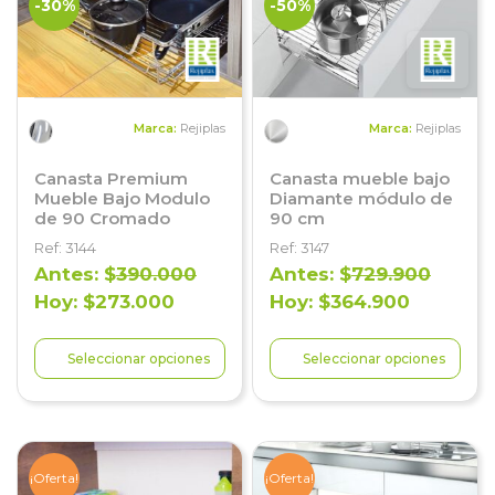
-30%
-50%
Marca:
Rejiplas
Marca:
Rejiplas
Canasta Premium
Canasta mueble bajo
Mueble Bajo Modulo
Diamante módulo de
de 90 Cromado
90 cm
Ref: 3144
Ref: 3147
Antes: $
390.000
Antes: $
729.900
Hoy: $273.000
Hoy: $364.900
Seleccionar opciones
Seleccionar opciones
¡Oferta!
¡Oferta!