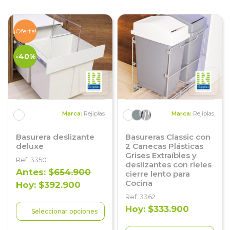
¡Oferta!
-40%
Marca:
Rejiplas
Marca:
Rejiplas
Basurera deslizante
Basureras Classic con
deluxe
2 Canecas Plásticas
Grises Extraíbles y
Ref: 3350
deslizantes con rieles
Antes: $
654.900
cierre lento para
Cocina
Hoy: $392.900
Ref: 3362
Hoy: $333.900
Seleccionar opciones