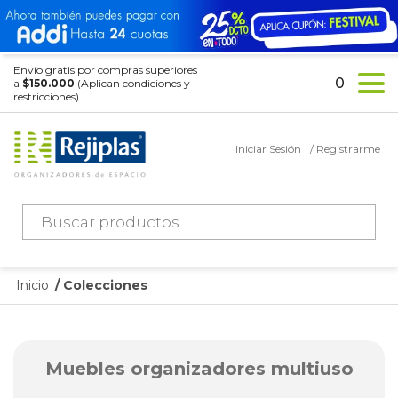
Envío gratis por compras superiores
0
a
$150.000
(Aplican condiciones y
restricciones).
Iniciar Sesión
/ Registrarme
Búsqueda
de
productos
Inicio
/ Colecciones
Muebles organizadores multiuso