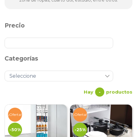
zona de ropas, cuarto útil, estudio, entre otros.
Precio
Categorías
Hay
productos
-
¡Oferta!
¡Oferta!
-50%
-25%