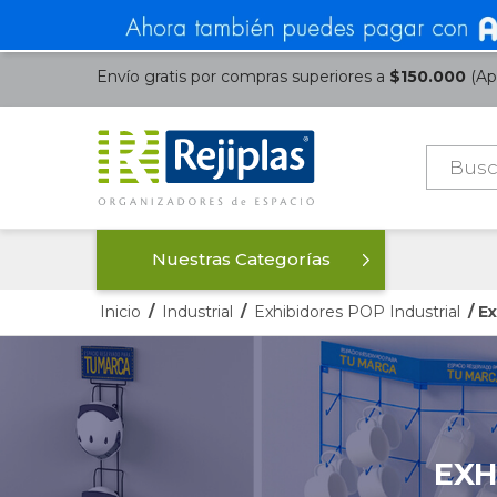
Envío gratis por compras superiores a
$150.000
(Apl
Búsque
de
product
Nuestras Categorías
Inicio
/
Industrial
/
Exhibidores POP Industrial
/ E
EXH