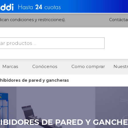
ican condiciones y restricciones).
Contácta
da
os
Marcas
Conócenos
Como comprar
Nuestr
xhibidores de pared y gancheras
IBIDORES DE PARED Y GANCH