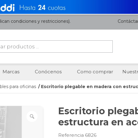
ican condiciones y restricciones).
Contácta
da
os
Marcas
Conócenos
Como comprar
Nuestr
les para oficinas
/ Escritorio plegable en madera con estru
Escritorio pleg
estructura en a
Referencia 6826