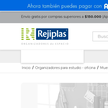
Envío gratis por compras superiores a
$150.000
(Apl
Búsque
de
product
Nuestras Categorías
Inicio
/
Organizadores para estudio - oficina
/
Mueb