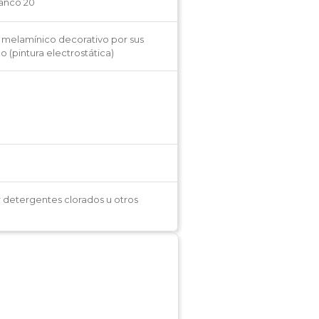
lanco 20
elamínico decorativo por sus
o (pintura electrostática)
r detergentes clorados u otros