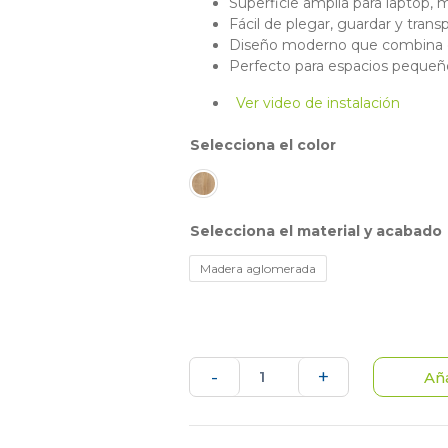
Superficie amplia para laptop, m
Fácil de plegar, guardar y transp
Diseño moderno que combina c
Perfecto para espacios pequeñ
Ver video de instalación
color
material y acabado
Madera aglomerada
Escritorio
-
+
Aña
plegable