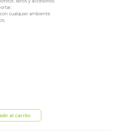
onitor, libros y accesorios.
ortar.
on cualquier ambiente.
os.
dir al carrito