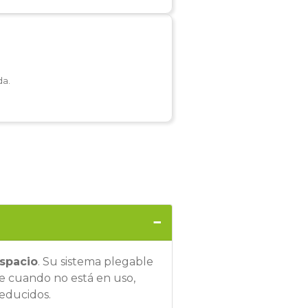
da.
espacio
. Su sistema plegable
te cuando no está en uso,
reducidos.