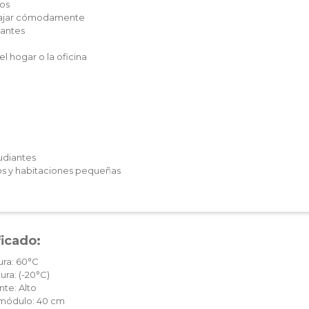
dos
abajar cómodamente
antes
el hogar o la oficina
udiantes
os y habitaciones pequeñas
ficado:
ura: 60°C
ura: (-20°C)
te: Alto
c módulo: 40 cm