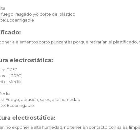
lta
 fuego, rasgado y/o corte del plástico
te: Ecoamigable
ificado:
oner a elementos corto punzantes porque retirarían el plastificado, 
ra electrostática:
ra: 110°C
ura: (-20°C)
nte: Media
Media
): Fuego, abrasión, sales, alta humedad
te: Ecoamigable
ura electrostática:
ar, no exponer a alta humedad, no tener en contacto con sales, limpia