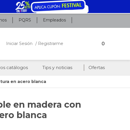
nos
PQRS
Empleados
0
Iniciar Sesión
/ Registrarme
os catálogos
Tips y noticias
Ofertas
ctura en acero blanca
able en madera con
cero blanca