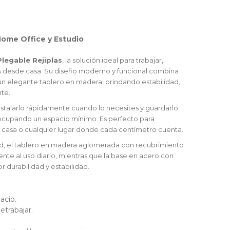
ome Office y Estudio
Plegable Rejiplas
, la solución ideal para trabajar,
rias desde casa. Su diseño moderno y funcional combina
un elegante tablero en madera, brindando estabilidad,
te.
nstalarlo rápidamente cuando lo necesites y guardarlo
a, ocupando un espacio mínimo. Es perfecto para
n casa o cualquier lugar donde cada centímetro cuenta.
ad, el tablero en madera aglomerada con recubrimiento
ente al uso diario, mientras que la base en acero con
 durabilidad y estabilidad.
acio.
letrabajar.