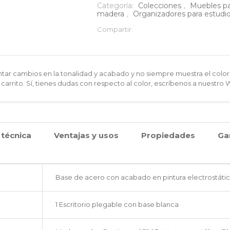
en
Categoría:
Colecciones
,
Muebles pa
madera
,
Organizadores para estudio 
madera
Compartir:
con
estructura
ar cambios en la tonalidad y acabado y no siempre muestra el color 
en
 carrito. Sí, tienes dudas con respecto al color, escríbenos a nuestro
acero
blanca
 técnica
Ventajas y usos
Propiedades
Ga
cantidad
Base de acero con acabado en pintura electrostátic
1 Escritorio plegable con base blanca