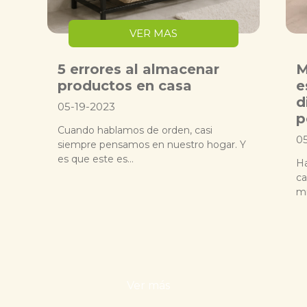
VER MAS
5 errores al almacenar
M
productos en casa
e
d
05-19-2023
p
Cuando hablamos de orden, casi
0
siempre pensamos en nuestro hogar. Y
es que este es...
Ha
ca
mi
Ver más