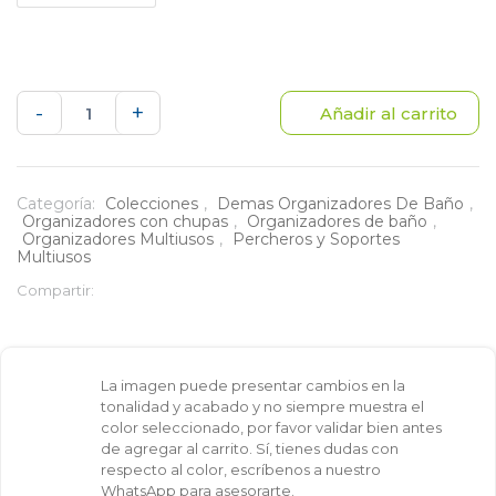
Soporte
-
+
Añadir al carrito
pared
con
Categoría:
Colecciones
,
Demas Organizadores De Baño
,
Organizadores con chupas
,
Organizadores de baño
,
chupas
Organizadores Multiusos
,
Percheros y Soportes
Multiusos
multisuperficie
Compartir:
cantidad
La imagen puede presentar cambios en la
tonalidad y acabado y no siempre muestra el
color seleccionado, por favor validar bien antes
de agregar al carrito. Sí, tienes dudas con
respecto al color, escríbenos a nuestro
WhatsApp para asesorarte.