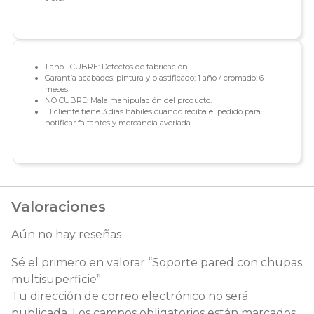
1 año | CUBRE: Defectos de fabricación.
Garantía acabados: pintura y plastificado: 1 año / cromado: 6
meses
NO CUBRE: Mala manipulación del producto.
El cliente tiene 3 días hábiles cuando reciba el pedido para
notificar faltantes y mercancía averiada.
Valoraciones
Aún no hay reseñas
Sé el primero en valorar “Soporte pared con chupas
multisuperficie”
Tu dirección de correo electrónico no será
publicada.
Los campos obligatorios están marcados