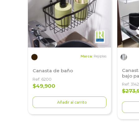
Marca:
Rejiplas
Canas
Canasta de baño
bajo p
Ref: 6200
Ref: 3142
$49,900
$273,
Añadir al carrito