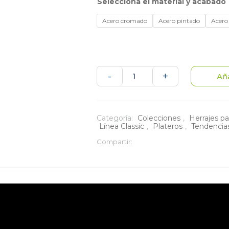
material y acabado
Acero cromado
Acero pintado
Acero 
Platero
-
+
Aña
classic
de
Categoría:
Colecciones
,
Herrajes pa
Línea Classic
,
Plateros
,
Tendencia
60
Compartir:
cm
cantidad