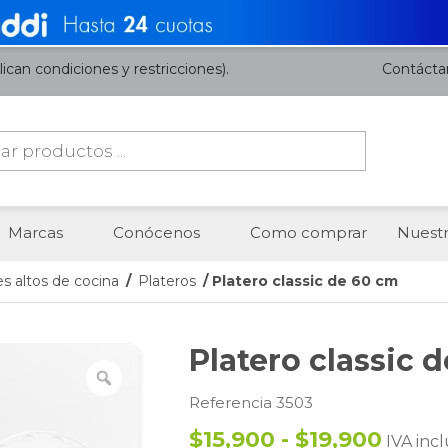
ican condiciones y restricciones).
Contácta
da
os
Marcas
Conócenos
Como comprar
Nuestr
s altos de cocina
/
Plateros
/ Platero classic de 60 cm
Platero classic 
Referencia 3503
$15,900 - $19,900
IVA incl