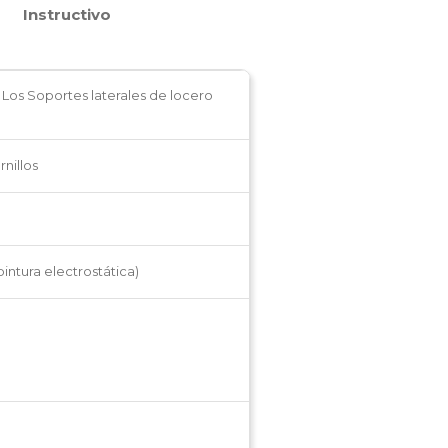
Instructivo
. Los Soportes laterales de locero
rnillos
intura electrostática)