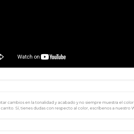
ar cambios en la tonalidad y acabado y no siempre muestra el color 
 carrito. Sí, tienes dudas con respecto al color, escríbenos a nuestro