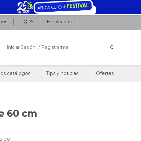
nos
PQRS
Empleados
0
Iniciar Sesión
/ Registrarme
os catálogos
Tips y noticias
Ofertas
de 60 cm
uido