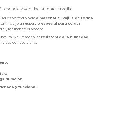
s espacio y ventilación para tu vajilla
plas
es perfecto para
almacenar tu vajilla de forma
usar. Incluye un
espacio especial para colgar
o y facilitando el acceso.
natural, y su material es
resistente a la humedad
,
incluso con uso diario.
ento
tural
rga duración
rdenada y funcional.