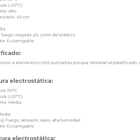
ura: (-20°C)
te: Alto
c módulo: 40 cm
lta
 fuego, rasgado y/o corte del plástico
te: Ecoamigable
ificado:
oner a elementos corto punzantes porque retirarían el plastificado, 
ra electrostática:
ra: 110°C
ura: (-20°C)
nte: Media
Media
): Fuego, abrasión, sales, alta humedad
te: Ecoamigable
ura electrostática: