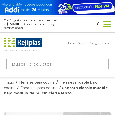
Envío gratis por compras superiores
0
a
$150.000
(Aplican condiciones y
restricciones).
Iniciar Sesión
/ Registrarme
Búsqueda
de
productos
Inicio
/
Herrajes para cocina
/
Herrajes mueble bajo
cocina
/
Canastas para cocina
/ Canasta classic mueble
bajo módulo de 60 cm cierre lento