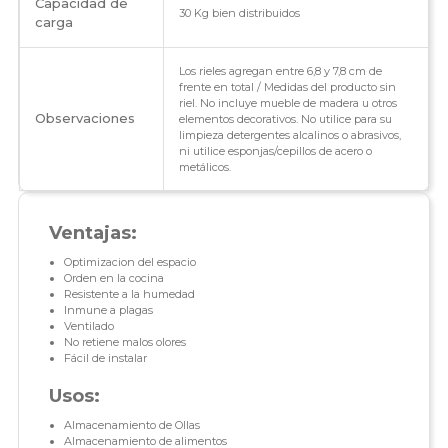
Capacidad de
30 Kg bien distribuidos
carga
Los rieles agregan entre 6,8 y 7,8 cm de
frente en total / Medidas del producto sin
riel. No incluye mueble de madera u otros
Observaciones
elementos decorativos. No utilice para su
limpieza detergentes alcalinos o abrasivos,
ni utilice esponjas/cepillos de acero o
metálicos.
Ventajas:
Optimizacion del espacio
Orden en la cocina
Resistente a la humedad
Inmune a plagas
Ventilado
No retiene malos olores
Fácil de instalar
Usos:
Almacenamiento de Ollas
Almacenamiento de alimentos