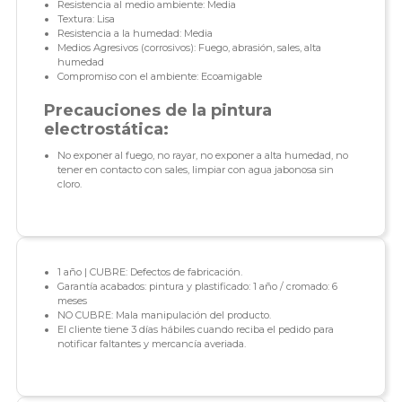
Resistencia al medio ambiente: Media
Textura: Lisa
Resistencia a la humedad: Media
Medios Agresivos (corrosivos): Fuego, abrasión, sales, alta
humedad
Compromiso con el ambiente: Ecoamigable
Precauciones de la pintura
electrostática:
No exponer al fuego, no rayar, no exponer a alta humedad, no
tener en contacto con sales, limpiar con agua jabonosa sin
cloro.
1 año | CUBRE: Defectos de fabricación.
Garantía acabados: pintura y plastificado: 1 año / cromado: 6
meses
NO CUBRE: Mala manipulación del producto.
El cliente tiene 3 días hábiles cuando reciba el pedido para
notificar faltantes y mercancía averiada.