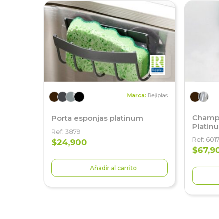
Marca:
Rejiplas
Champu
Porta esponjas platinum
Platin
Ref: 3879
Ref: 601
$24,900
$67,9
Añadir al carrito