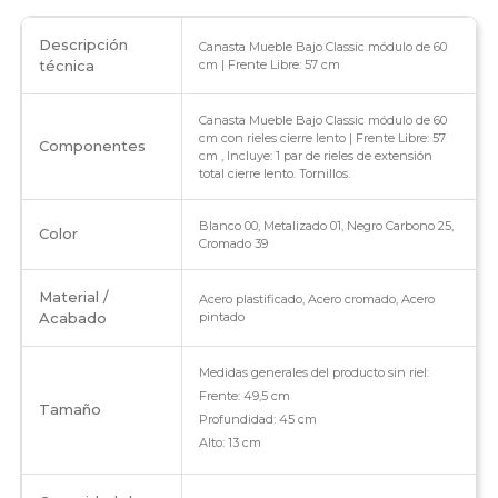
Descripción
Canasta Mueble Bajo Classic módulo de 60
técnica
cm | Frente Libre: 57 cm
Canasta Mueble Bajo Classic módulo de 60
cm con rieles cierre lento | Frente Libre: 57
Componentes
cm , Incluye: 1 par de rieles de extensión
total cierre lento. Tornillos.
Blanco 00, Metalizado 01, Negro Carbono 25,
Color
Cromado 39
Material /
Acero plastificado, Acero cromado, Acero
Acabado
pintado
Medidas generales del producto sin riel:
Frente: 49,5 cm
Tamaño
Profundidad: 45 cm
Alto: 13 cm