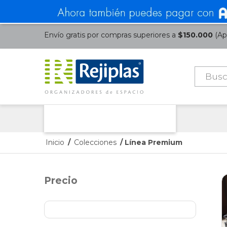
Envío gratis por compras superiores a
$150.000
(Apl
Búsque
de
product
Nuestras Categorías
Inicio
/
Colecciones
/ Línea Premium
Precio