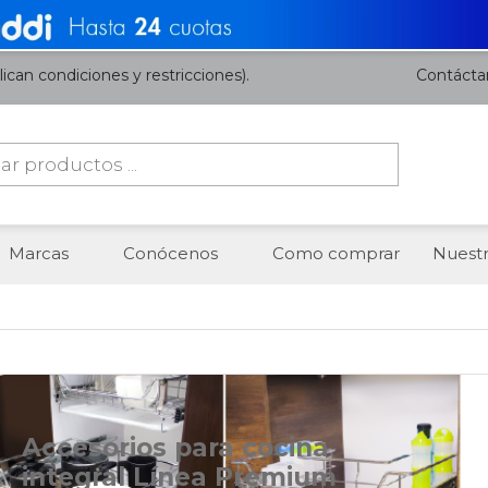
ican condiciones y restricciones).
Contácta
da
os
Marcas
Conócenos
Como comprar
Nuestr
Accesorios para cocina
integral Línea Premium