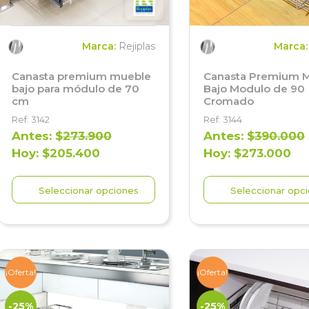
Marca:
Rejiplas
Marca
Canasta premium mueble
Canasta Premium 
bajo para módulo de 70
Bajo Modulo de 90
cm
Cromado
Ref: 3142
Ref: 3144
Antes: $
273.900
Antes: $
390.000
Hoy: $205.400
Hoy: $273.000
Seleccionar opciones
Seleccionar opc
¡Oferta!
¡Oferta!
-25%
-25%