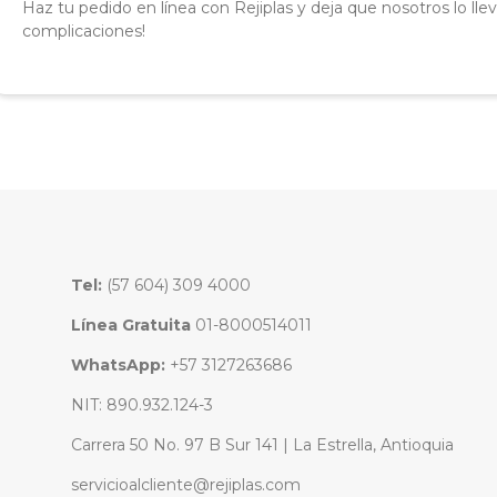
Haz tu pedido en línea con Rejiplas y deja que nosotros lo lleve
complicaciones!
Tel:
(57 604) 309 4000
Línea Gratuita
01-8000514011
WhatsApp:
+57 3127263686
NIT: 890.932.124-3
Carrera 50 No. 97 B Sur 141 | La Estrella, Antioquia
servicioalcliente@rejiplas.com