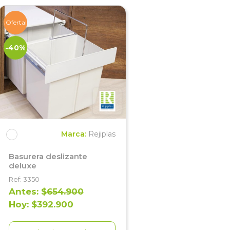
¡Oferta!
-40%
Marca:
Rejiplas
Basurera deslizante
deluxe
Ref: 3350
Antes: $
654.900
Hoy: $392.900