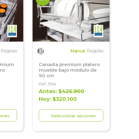
:
Rejiplas
Marca:
Rejiplas
remium
Canasta premium platero
ro
mueble bajo módulo de
90 cm
Ref: 3164
Antes: $
426.900
Hoy: $320.100
iones
Seleccionar opciones