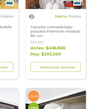
:
Rejiplas
Marca:
Rejiplas
Mueble
Canasta cromada bajo
pozuelo Premium módulo
80 cm
Ref: 3153
Antes: $
418.900
Hoy: $293.200
iones
Seleccionar opciones
¡Oferta!
-25%