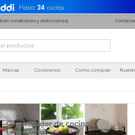
ican condiciones y restricciones).
Contácta
da
os
Marcas
Conócenos
Como comprar
Nuestr
Organizador de cocina
Línea Onix