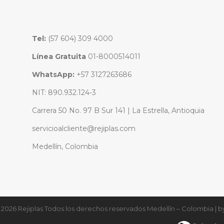
Tel:
(57 604) 309 4000
Línea Gratuita
01-8000514011
WhatsApp:
+57 3127263686
NIT: 890.932.124-3
Carrera 50 No. 97 B Sur 141 | La Estrella, Antioquia
servicioalcliente@rejiplas.com
Medellín, Colombia
2026 Rejiplas Todos los derechos reservados Medellín – Colombia | b