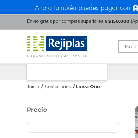
Envío gratis por compras superiores a
$150.000
(Apl
Búsque
de
product
Nuestras Categorías
Inicio
/
Colecciones
/ Línea Onix
Precio