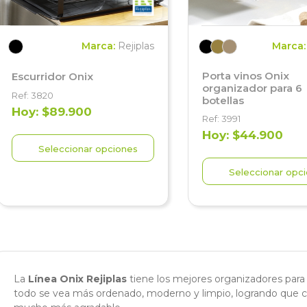
Marca:
Rejiplas
Marca
Porta vinos Onix
Escurridor Onix
organizador para 6
Ref: 3820
botellas
Hoy: $89.900
Ref: 3991
Hoy: $44.900
Seleccionar opciones
Seleccionar opc
La
Línea Onix Rejiplas
tiene los mejores organizadores para
todo se vea más ordenado, moderno y limpio, logrando que c