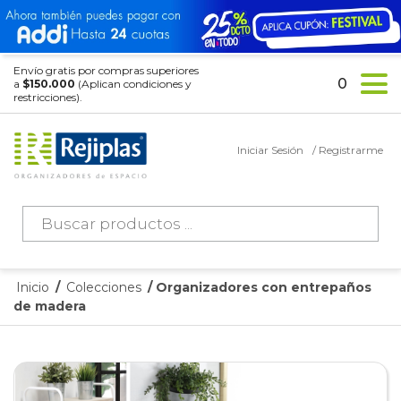
Envío gratis por compras superiores
0
a
$150.000
(Aplican condiciones y
restricciones).
Iniciar Sesión
/ Registrarme
Búsqueda
de
productos
Inicio
/
Colecciones
/ Organizadores con entrepaños
de madera