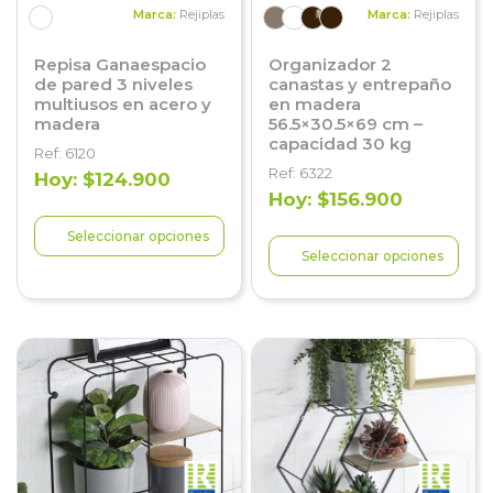
Marca:
Rejiplas
Marca:
Rejiplas
Repisa Ganaespacio
Organizador 2
de pared 3 niveles
canastas y entrepaño
multiusos en acero y
en madera
madera
56.5×30.5×69 cm –
capacidad 30 kg
Ref: 6120
Ref: 6322
Hoy: $124.900
Hoy: $156.900
Seleccionar opciones
Seleccionar opciones