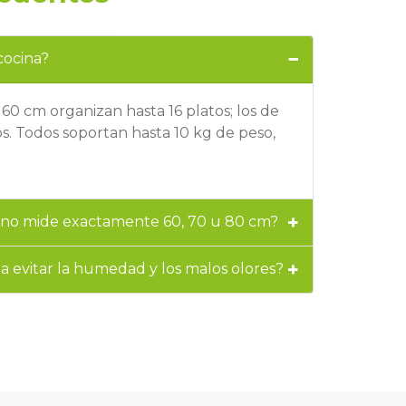
cocina?
0 cm organizan hasta 16 platos; los de
os. Todos soportan hasta 10 kg de peso,
ble no mide exactamente 60, 70 u 80 cm?
a a evitar la humedad y los malos olores?