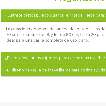
¿Cuántos platos puedo guardar en los vajilleros para 
La capacidad depende del ancho del mueble. Los de 6
70 cm, alrededor de 18; y los de 80 cm, hasta 20 plat
ideal para una vajilla completa de uso diario.
¿Puedo instalar los vajilleros para cocina si mi mue
¿El diseño de rejilla de los vajilleros para cocina ayud