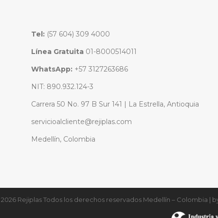
Tel:
(57 604) 309 4000
Línea Gratuita
01-8000514011
WhatsApp:
+57 3127263686
NIT: 890.932.124-3
Carrera 50 No. 97 B Sur 141 | La Estrella, Antioquia
servicioalcliente@rejiplas.com
Medellín, Colombia
2026 Rejiplas Todos los derechos reservados Medellín – Colombia | b