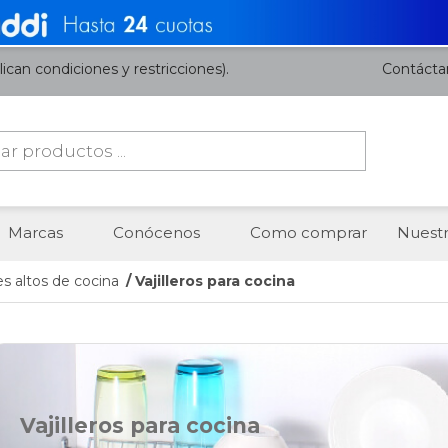
ican condiciones y restricciones).
Contácta
da
os
Marcas
Conócenos
Como comprar
Nuestr
s altos de cocina
/ Vajilleros para cocina
Vajilleros para cocina