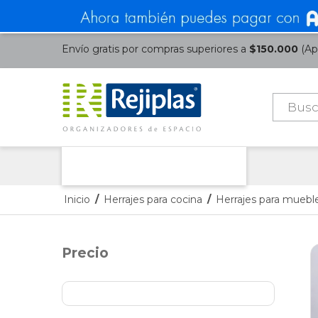
Envío gratis por compras superiores a
$150.000
(Apl
Búsque
de
product
Nuestras Categorías
Inicio
/
Herrajes para cocina
/
Herrajes para mueble
Precio