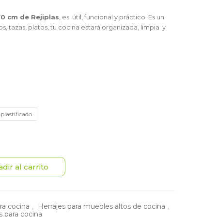
70 cm de Rejiplas
, es útil, funcional y práctico. Es un
os, tazas, platos, tu cocina estará organizada, limpia y
plastificado
dir al carrito
ra cocina
,
Herrajes para muebles altos de cocina
,
os para cocina