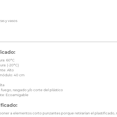
zas y vasos
ficado:
ura: 60°C
ura: (-20°C)
te: Alto
c módulo: 40 cm
lta
 fuego, rasgado y/o corte del plástico
te: Ecoamigable
ificado:
oner a elementos corto punzantes porque retirarían el plastificado, 