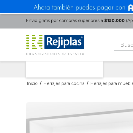
Envío gratis por compras superiores a
$150.000
(Apl
Búsque
de
product
Nuestras Categorías
Inicio
/
Herrajes para cocina
/
Herrajes para mueble