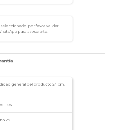
seleccionado, por favor validar
 WhatsApp para asesorarte.
rantía
ndidad general del producto 24 cm,
rnillos
no 25