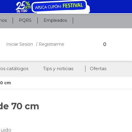
nos
PQRS
Empleados
0
Iniciar Sesión
/ Registrarme
os catálogos
Tips y noticias
Ofertas
 70 cm
 de 70 cm
luido