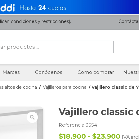
ican condiciones y restricciones).
Contácta
da
os
Marcas
Conócenos
Como comprar
Nuestr
s altos de cocina
/
Vajilleros para cocina
/ Vajillero classic de
Vajillero classic
Referencia 3554
$18,900 - $23,900
IVA inc