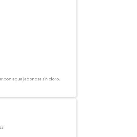
r con agua jabonosa sin cloro.
da.