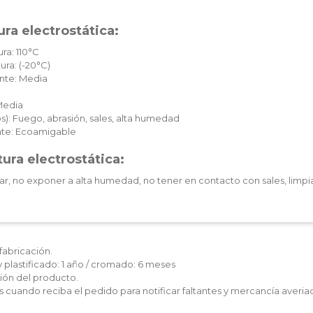
ra electrostática:
ra: 110°C
ura: (-20°C)
nte: Media
Media
): Fuego, abrasión, sales, alta humedad
te: Ecoamigable
ura electrostática:
ar, no exponer a alta humedad, no tener en contacto con sales, limpia
fabricación.
y plastificado: 1 año / cromado: 6 meses
ón del producto.
les cuando reciba el pedido para notificar faltantes y mercancía averia