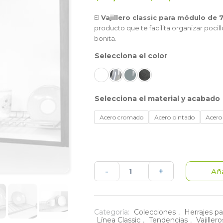
El
Vajillero classic para módulo de 
producto que te facilita organizar pocill
bonita.
color
material y acabado
Acero cromado
Acero pintado
Acero 
Vajillero
-
+
Aña
classic
de
Categoría:
Colecciones
,
Herrajes pa
Línea Classic
,
Tendencias
,
Vajiller