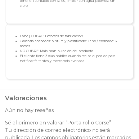
tener en contacto con sales, limpiar con agua jabonosa sin
cloro.
1 año | CUBRE: Defectos de fabricación.
Garantía acabados: pintura y plastificado: 1 año / cromado: 6
meses
NO CUBRE: Mala manipulación del producto.
El cliente tiene 3 días hábiles cuando reciba el pedido para
notificar faltantes y mercancía averiada.
Valoraciones
Aún no hay reseñas
Sé el primero en valorar “Porta rollo Corse”
Tu dirección de correo electrónico no será
publicada.
Los campos obligatorios están marcados