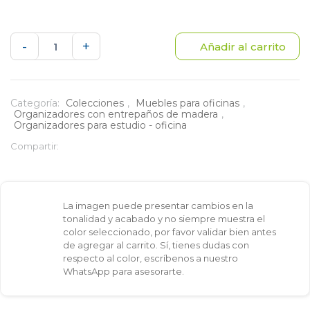
Mesa
-
+
Añadir al carrito
ajustable
auxiliar
Categoría:
Colecciones
,
Muebles para oficinas
,
Organizadores con entrepaños de madera
,
de
Organizadores para estudio - oficina
Compartir:
madera
con
estructura
La imagen puede presentar cambios en la
tonalidad y acabado y no siempre muestra el
en
color seleccionado, por favor validar bien antes
de agregar al carrito. Sí, tienes dudas con
acero
respecto al color, escríbenos a nuestro
WhatsApp para asesorarte.
cantidad