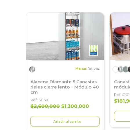
Marca:
Rejiplas
Alacena Diamante 5 Canastas
Canast
rieles cierre lento – Módulo 40
módulo
cm
Ref: 4101
Ref: 3058
$181,
$2,600,000
$1,300,000
Añadir al carrito