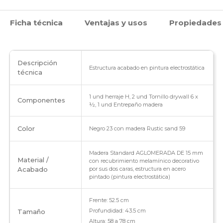
Ficha técnica
Ventajas y usos
Propiedades
Descripción
Estructura acabado en pintura electrostática
técnica
1 und herraje H, 2 und Tornillo drywall 6 x
Componentes
½, 1 und Entrepaño madera
Color
Negro 23 con madera Rustic sand 59
Madera Standard AGLOMERADA DE 15 mm
Material /
con recubrimiento melamínico decorativo
Acabado
por sus dos caras, estructura en acero
pintado (pintura electrostática)
Frente: 52.5 cm
Profundidad: 43.5 cm
Tamaño
Altura: 58 a 78 cm