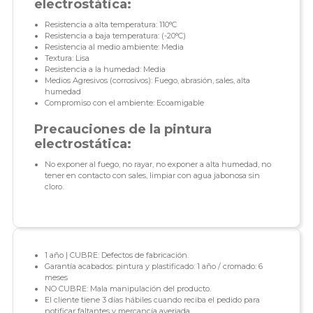
electrostática:
Resistencia a alta temperatura: 110°C
Resistencia a baja temperatura: (-20°C)
Resistencia al medio ambiente: Media
Textura: Lisa
Resistencia a la humedad: Media
Medios Agresivos (corrosivos): Fuego, abrasión, sales, alta
humedad
Compromiso con el ambiente: Ecoamigable
Precauciones de la pintura
electrostática:
No exponer al fuego, no rayar, no exponer a alta humedad, no
tener en contacto con sales, limpiar con agua jabonosa sin
cloro.
1 año | CUBRE: Defectos de fabricación.
Garantía acabados: pintura y plastificado: 1 año / cromado: 6
meses
NO CUBRE: Mala manipulación del producto.
El cliente tiene 3 días hábiles cuando reciba el pedido para
notificar faltantes y mercancía averiada.