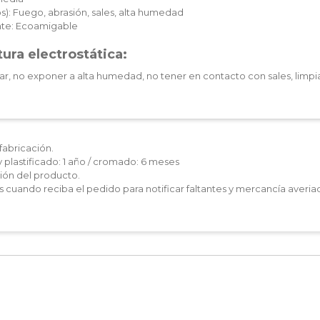
): Fuego, abrasión, sales, alta humedad
te: Ecoamigable
ura electrostática:
ar, no exponer a alta humedad, no tener en contacto con sales, limpia
fabricación.
y plastificado: 1 año / cromado: 6 meses
ón del producto.
les cuando reciba el pedido para notificar faltantes y mercancía averia