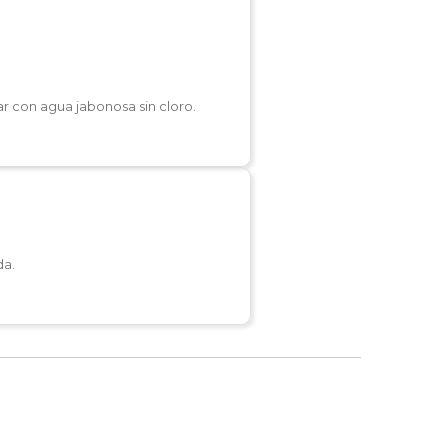
r con agua jabonosa sin cloro.
da.