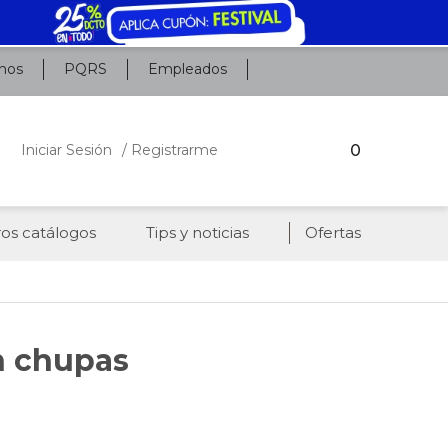
nos
PQRS
Empleados
0
Iniciar Sesión
/ Registrarme
os catálogos
Tips y noticias
Ofertas
n chupas