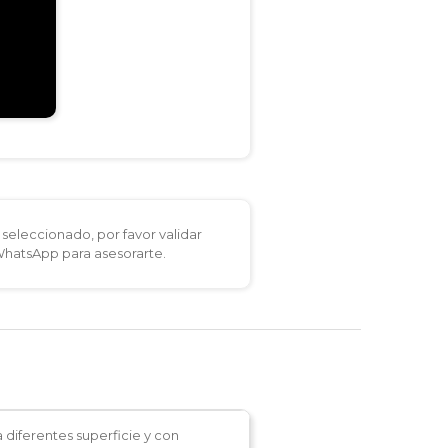
seleccionado, por favor validar
 WhatsApp para asesorarte.
 diferentes superficie y con