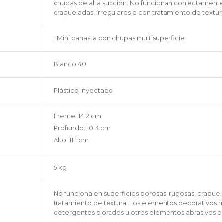
chupas de alta succión. No funcionan correctamente 
craqueladas, irregulares o con tratamiento de textur
1 Mini canasta con chupas multisuperficie
Blanco 40
Plástico inyectado
Frente: 14.2 cm
Profundo: 10.3 cm
Alto: 11.1 cm
5 kg
No funciona en superficies porosas, rugosas, craquel
tratamiento de textura. Los elementos decorativos no
detergentes clorados u otros elementos abrasivos pa