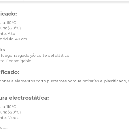
ficado:
ura: 60°C
ura: (-20°C)
te: Alto
c módulo: 40 cm
lta
 fuego, rasgado y/o corte del plástico
te: Ecoamigable
ificado:
oner a elementos corto punzantes porque retirarían el plastificado, 
ra electrostática:
ra: 110°C
ura: (-20°C)
nte: Media
Media