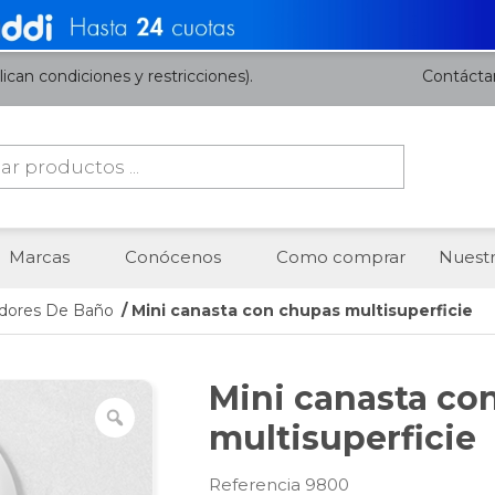
ican condiciones y restricciones).
Contácta
da
os
Marcas
Conócenos
Como comprar
Nuestr
dores De Baño
/ Mini canasta con chupas multisuperficie
Mini canasta co
multisuperficie
Referencia 9800