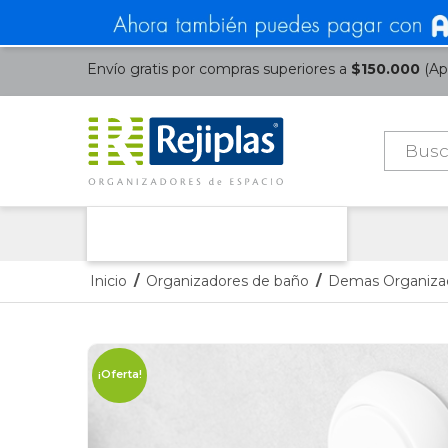
Envío gratis por compras superiores a
$150.000
(Apl
Búsque
de
product
Nuestras Categorías
Inicio
/
Organizadores de baño
/
Demas Organiza
¡Oferta!