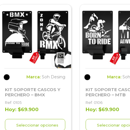
Marca:
Soh Desing
Marca:
Soh
KIT SOPORTE CASCOS Y
KIT SOPORTE CASC
PERCHERO – BMX
PERCHERO – MTB
Ref: 0105
Ref: 0106
Hoy: $69.900
Hoy: $69.900
Seleccionar opciones
Seleccionar opc