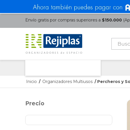
Envío gratis por compras superiores a
$150.000
(Apl
Búsque
de
product
Nuestras Categorías
Inicio
/
Organizadores Multiusos
/ Percheros y S
Precio