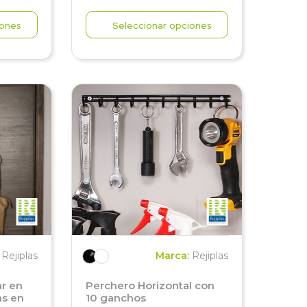
iones
Seleccionar opciones
:
Rejiplas
Marca:
Rejiplas
ar en
Perchero Horizontal con
as en
10 ganchos