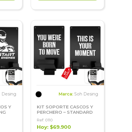
 Desing
Marca:
Soh Desing
OS Y
KIT SOPORTE CASCOS Y
ING
PERCHERO – STANDARD
Ref: 0110
Hoy: $69.900