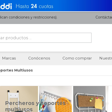
ican condiciones y restricciones).
Contácta
da
os
Marcas
Conócenos
Como comprar
Nuestr
oportes Multiusos
Percheros y soportes
multiusos