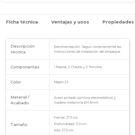
Ficha técnica
Ventajas y usos
Propiedades
Descripción
Recomendación: Seguir correctamente las
técnica
instrucciones de Instalación del empaque
Componentes
1 Repisa, 2 Chazos y 2 Tornillos
Color
Negro 23
Material /
Acero pintado (pintura electrostática) y
Acabado
madera melamina RH 6mm
Frente: 27.3 cm
Profundidad: 11.3 cm
Tamaño
Alto: 27.3 cm