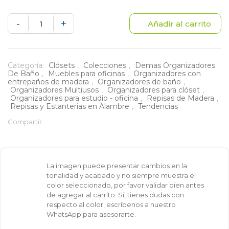
Repisa
-
+
Añadir al carrito
multicuadros
cantidad
Categoría:
Clósets
,
Colecciones
,
Demas Organizadores
De Baño
,
Muebles para oficinas
,
Organizadores con
entrepaños de madera
,
Organizadores de baño
,
Organizadores Multiusos
,
Organizadores para clóset
,
Organizadores para estudio - oficina
,
Repisas de Madera
,
Repisas y Estanterias en Alambre
,
Tendencias
Compartir:
La imagen puede presentar cambios en la
tonalidad y acabado y no siempre muestra el
color seleccionado, por favor validar bien antes
de agregar al carrito. Sí, tienes dudas con
respecto al color, escríbenos a nuestro
WhatsApp para asesorarte.