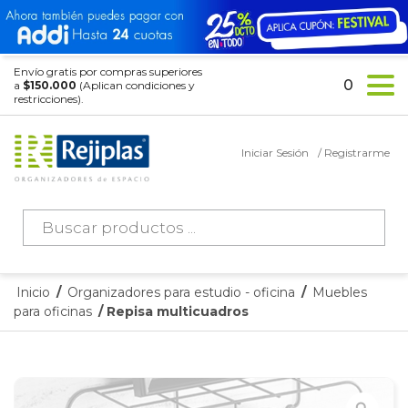
Envío gratis por compras superiores
0
a
$150.000
(Aplican condiciones y
restricciones).
Iniciar Sesión
/ Registrarme
Búsqueda
de
productos
Inicio
/
Organizadores para estudio - oficina
/
Muebles
para oficinas
/ Repisa multicuadros