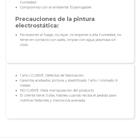
humedad
Compromiso con el ambiente: Ecoamigable
Precauciones de la pintura
electrostática:
No exponer al fuego, no rayar, no exponer a alta humedad, no
tener en contacto con sales, limpiar con agua jabonosa sin
cloro.
1 año | CUBRE: Defectos de fabricación.
Garantía acabados: pintura y plastificado: 1 año / cromado: 6
meses
NO CUBRE: Mala manipulación del producto.
El cliente tiene 3 días hábiles cuando reciba el pedido para
notificar faltantes y mercancía averiada.