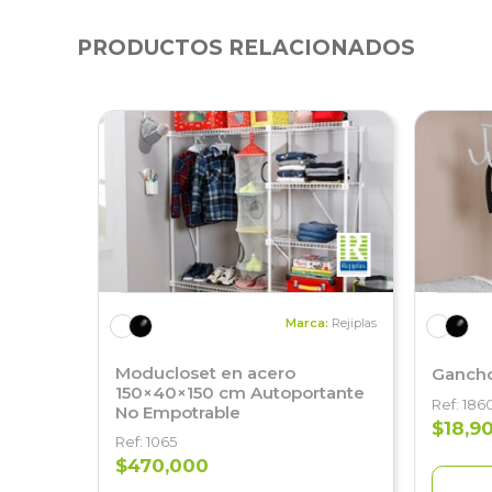
PRODUCTOS RELACIONADOS
Marca:
Rejiplas
Moducloset en acero
Gancho
150×40×150 cm Autoportante
Ref: 186
No Empotrable
$18,9
Ref: 1065
$470,000