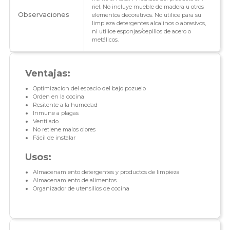
riel. No incluye mueble de madera u otros
Observaciones
elementos decorativos. No utilice para su
limpieza detergentes alcalinos o abrasivos,
ni utilice esponjas/cepillos de acero o
metálicos.
Ventajas:
Optimizacion del espacio del bajo pozuelo
Orden en la cocina
Resitente a la humedad
Inmune a plagas
Ventilado
No retiene malos olores
Fácil de instalar
Usos:
Almacenamiento detergentes y productos de limpieza
Almacenamiento de alimentos
Organizador de utensilios de cocina