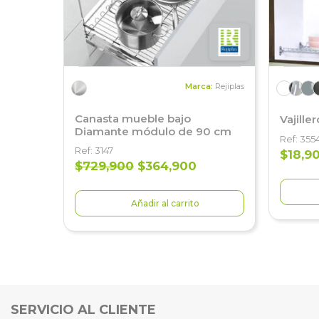
Marca:
Rejiplas
Canasta mueble bajo
Vajille
Diamante módulo de 90 cm
Ref: 355
Ref: 3147
$18,9
$729,900
$364,900
Añadir al carrito
SERVICIO AL CLIENTE