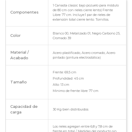
1 Canasta classic bajo pozuelo para módulo
de 80 cm con rieles cierre lento| Frente
Componentes
Libre: 77 cm. Incluye:1 par de rieles de
extensión total cierre lento. Tornillos.
Blanco 00, Metalizado 01, Negro Carbono 25,
Color
Cromado 39
Material /
Acero plastificado, Acero cromado, Acero
Acabado
pintado (pintura electrostática)
Frente: 69,5 cm
Profundidad: 45 cm
Tamaño
Alto: 13 cm
Minimo de frente libre: 77 cm
Capacidad de
30 Kg bien distribuidos
carga
Los rieles agregan entre 6,8 y 7,8 cm de
frente en total / Medidas del producto sin