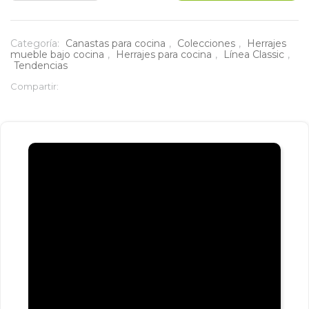
bajo
pozuelo
Categoría:
Canastas para cocina
,
Colecciones
,
Herrajes
mueble bajo cocina
,
Herrajes para cocina
,
Línea Classic
,
classic
Tendencias
Compartir:
cierre
lento
módulo
de
80
cantidad