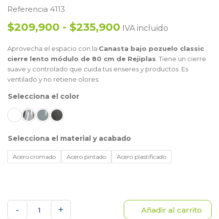
Referencia 4113
$209,900 - $235,900
IVA incluido
Aprovecha el espacio con la
Canasta bajo pozuelo classic
cierre lento módulo de 80 cm de Rejiplas
. Tiene un cierre
suave y controlado que cuida tus enseres y productos. Es
ventilado y no retiene olores.
color
material y acabado
Acero cromado
Acero pintado
Acero plastificado
Canasta
-
+
Añadir al carrito