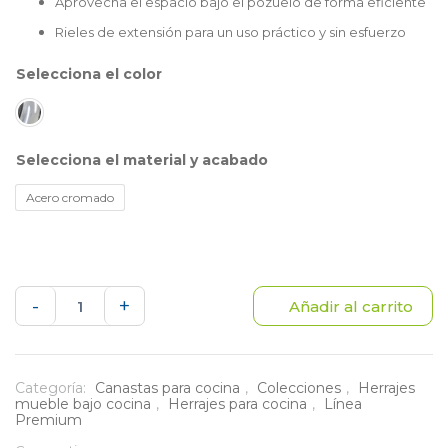
Aprovecha el espacio bajo el pozuelo de forma eficiente
Rieles de extensión para un uso práctico y sin esfuerzo
color
material y acabado
Acero cromado
Canasta
-
+
Añadir al carrito
cromada
bajo
Categoría:
Canastas para cocina
,
Colecciones
,
Herrajes
mueble bajo cocina
,
Herrajes para cocina
,
Línea
pozuelo
Premium