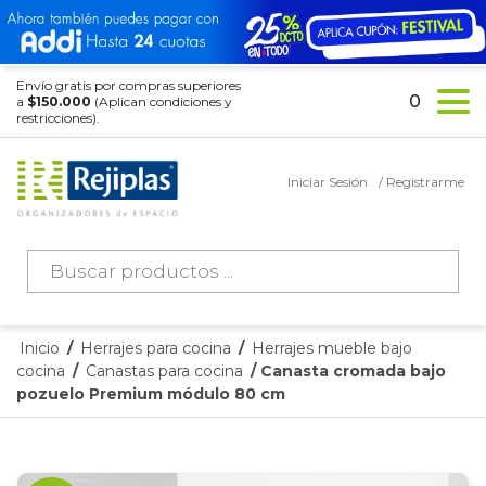
Envío gratis por compras superiores
0
a
$150.000
(Aplican condiciones y
restricciones).
Iniciar Sesión
/ Registrarme
Búsqueda
de
productos
Inicio
/
Herrajes para cocina
/
Herrajes mueble bajo
cocina
/
Canastas para cocina
/ Canasta cromada bajo
pozuelo Premium módulo 80 cm