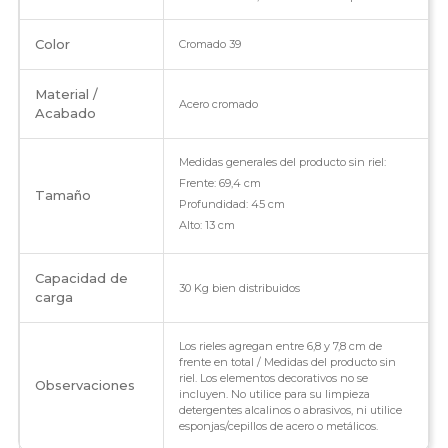
Color
Cromado 39
Material /
Acero cromado
Acabado
Medidas generales del producto sin riel:
Frente: 69,4 cm
Tamaño
Profundidad: 45 cm
Alto: 13 cm
Capacidad de
30 Kg bien distribuidos
carga
Los rieles agregan entre 6,8 y 7,8 cm de
frente en total / Medidas del producto sin
riel. Los elementos decorativos no se
Observaciones
incluyen. No utilice para su limpieza
detergentes alcalinos o abrasivos, ni utilice
esponjas/cepillos de acero o metálicos.