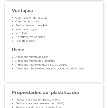
Ventajas:
Optimizacion del espacio
Orden en la cocina
Resistente a la humedad
Inmune a plagas
Ventilado
No retiene malos olores
Fácil de instalar
Usos:
Almacenamiento de Ollas
Almacenamiento de alimentos
Almacenamiento de utensilios de cocina
Almacenamiento detergentes y productos de limpieza
Propiedades del plastificado:
Resistencia a alta temperatura: 60°C
Resistencia a baja temperatura: (-20°C)
Resistencia al medio ambiente: Alto