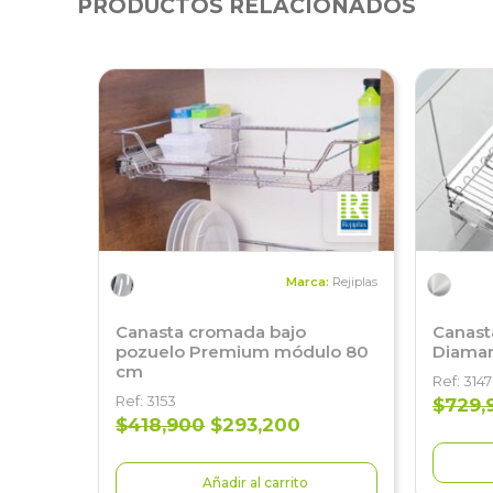
PRODUCTOS RELACIONADOS
Marca:
Rejiplas
Canasta cromada bajo
Canast
pozuelo Premium módulo 80
Diaman
cm
Ref: 3147
Ref: 3153
$729,
$418,900
$293,200
Añadir al carrito