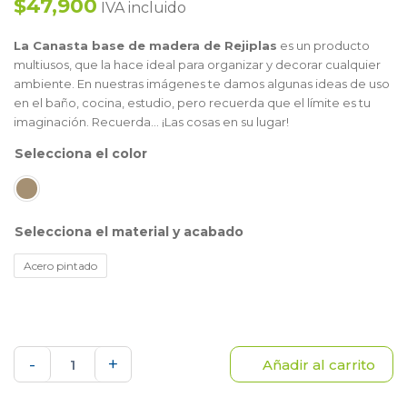
$47,900
IVA incluido
La Canasta base de madera de Rejiplas
es un producto
multiusos, que la hace ideal para organizar y decorar cualquier
ambiente. En nuestras imágenes te damos algunas ideas de uso
en el baño, cocina, estudio, pero recuerda que el límite es tu
imaginación. Recuerda... ¡Las cosas en su lugar!
color
material y acabado
Acero pintado
Canasta
-
+
Añadir al carrito
base