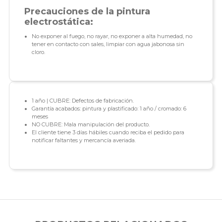
Precauciones de la pintura
electrostática:
No exponer al fuego, no rayar, no exponer a alta humedad, no
tener en contacto con sales, limpiar con agua jabonosa sin
cloro.
1 año | CUBRE: Defectos de fabricación.
Garantía acabados: pintura y plastificado: 1 año / cromado: 6
meses
NO CUBRE: Mala manipulación del producto.
El cliente tiene 3 días hábiles cuando reciba el pedido para
notificar faltantes y mercancía averiada.