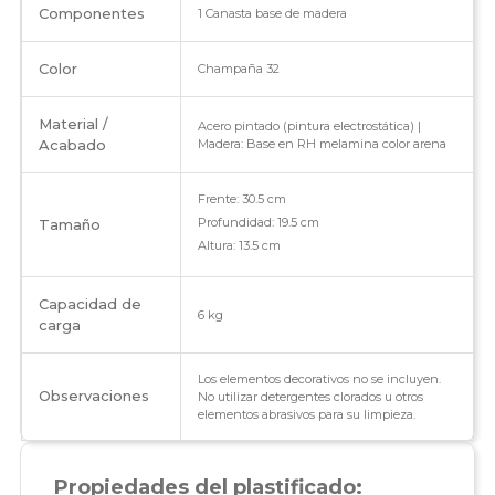
Componentes
1 Canasta base de madera
Color
Champaña 32
Material /
Acero pintado (pintura electrostática) |
Acabado
Madera: Base en RH melamina color arena
Frente: 30.5 cm
Profundidad: 19.5 cm
Tamaño
Altura: 13.5 cm
Capacidad de
6 kg
carga
Los elementos decorativos no se incluyen.
Observaciones
No utilizar detergentes clorados u otros
elementos abrasivos para su limpieza.
Propiedades del plastificado: