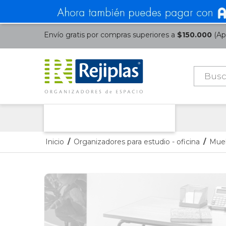
Envío gratis por compras superiores a
$150.000
(Apl
Búsque
de
product
Nuestras Categorías
Inicio
/
Organizadores para estudio - oficina
/
Mueb