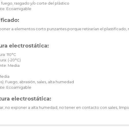
 fuego, rasgado y/o corte del plástico
te: Ecoamigable
ificado:
oner a elementos corto punzantes porque retirarían el plastificado, 
ra electrostática:
ra: 110°C
ura: (-20°C)
nte: Media
Media
): Fuego, abrasión, sales, alta humedad
te: Ecoamigable
ura electrostática:
ar, no exponer a alta humedad, no tener en contacto con sales, limpia