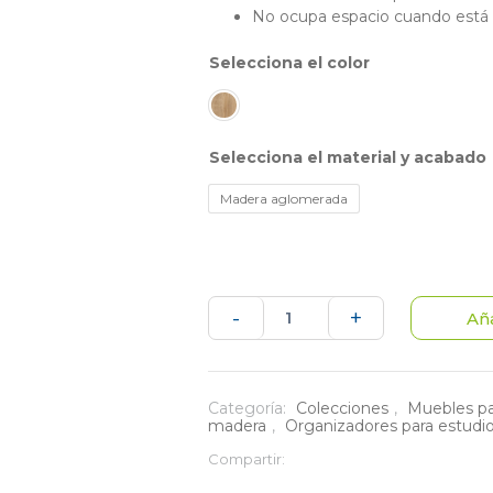
No ocupa espacio cuando está 
color
material y acabado
Madera aglomerada
Escritorio
-
+
Aña
Plegable
con
Categoría:
Colecciones
,
Muebles pa
madera
,
Organizadores para estudio 
base
Compartir:
en