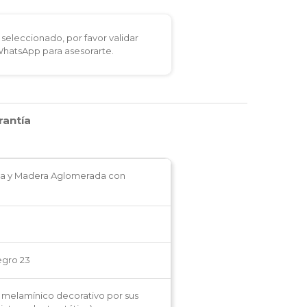
seleccionado, por favor validar
 WhatsApp para asesorarte.
rantía
ica y Madera Aglomerada con
egro 23
elamínico decorativo por sus