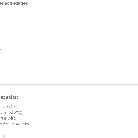
es actividades.
.
ficado:
ura: 60°C
ura: (-20°C)
te: Alto
c módulo: 40 cm
lta