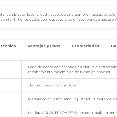
acero
ar cambios en la tonalidad y acabado y no siempre muestra el color 
y
 carrito. Sí, tienes dudas con respecto al color, escríbenos a nuestro
mesa
de
 técnica
Ventajas y usos
Propiedades
Ga
madera
cantidad
Base de acero con acabado en pintura electrostát
recubrimiento melamínico de 15 mm de espesor.
1 Escritorio sencillo plegable
Madera color: Rustic sand 59 | Estructura metálica: N
Madera AGLOMERADA DE 15 mm con recubrimiento m