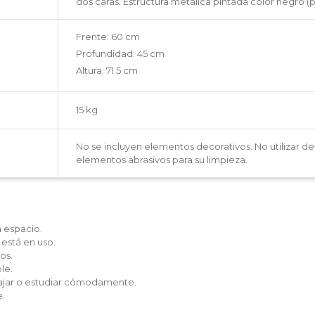
dos caras. Estructura metálica pintada color negro (p
Frente: 60 cm
Profundidad: 45 cm
Altura: 71.5 cm
15 kg
No se incluyen elementos decorativos. No utilizar d
elementos abrasivos para su limpieza.
 espacio.
está en uso.
os.
le.
bajar o estudiar cómodamente.
.