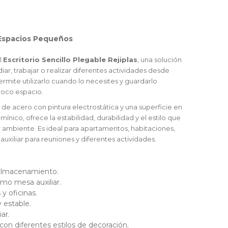
 Espacios Pequeños
l
Escritorio Sencillo Plegable Rejiplas
, una solución
iar, trabajar o realizar diferentes actividades desde
mite utilizarlo cuando lo necesites y guardarlo
poco espacio.
 de acero con pintura electrostática y una superficie en
co, ofrece la estabilidad, durabilidad y el estilo que
ambiente. Es ideal para apartamentos, habitaciones,
uxiliar para reuniones y diferentes actividades.
l almacenamiento.
como mesa auxiliar.
y oficinas.
 estable.
ar.
n diferentes estilos de decoración.