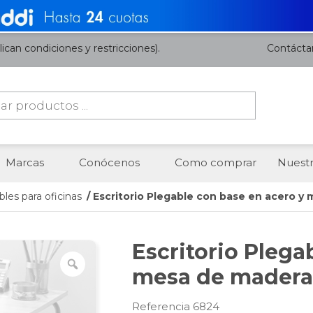
ican condiciones y restricciones).
Contácta
da
os
Marcas
Conócenos
Como comprar
Nuestr
les para oficinas
/ Escritorio Plegable con base en acero y
Escritorio Plega
mesa de madera
Referencia 6824