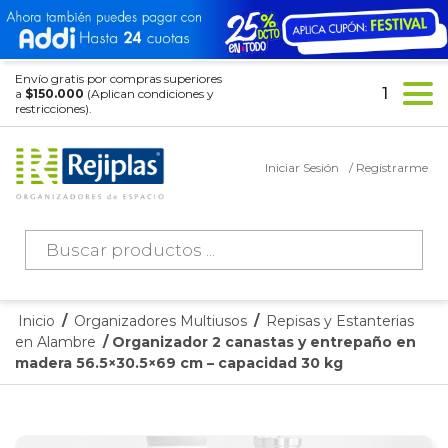
Envío gratis por compras superiores
1
a
$150.000
(Aplican condiciones y
restricciones).
Iniciar Sesión
/ Registrarme
Búsqueda
de
productos
Inicio
/
Organizadores Multiusos
/
Repisas y Estanterias
en Alambre
/ Organizador 2 canastas y entrepaño en
madera 56.5×30.5×69 cm – capacidad 30 kg