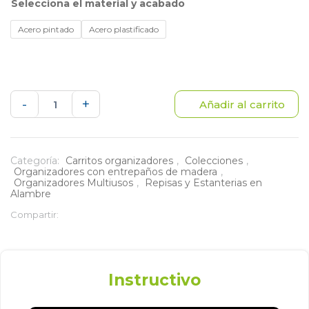
material y acabado
Acero pintado
Acero plastificado
Organizador
-
+
Añadir al carrito
2
canastas
Categoría:
Carritos organizadores
,
Colecciones
,
Organizadores con entrepaños de madera
,
y
Organizadores Multiusos
,
Repisas y Estanterias en
Alambre
entrepaño
Compartir:
en
madera
Instructivo
56.5x30.5x69