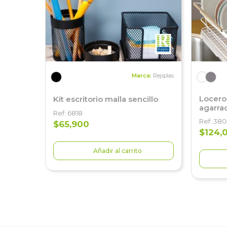
Marca:
Rejiplas
Locero
Kit escritorio malla sencillo
agarra
Ref: 6818
Ref: 38
$65,900
$124,
Añadir al carrito