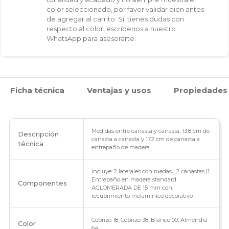
color seleccionado, por favor validar bien antes
de agregar al carrito. Sí, tienes dudas con
respecto al color, escríbenos a nuestro
WhatsApp para asesorarte.
Ficha técnica
Ventajas y usos
Propiedades
Medidas entre canasta y canasta: 13.8 cm de
Descripción
canasta a canasta y 17.2 cm de canasta a
técnica
entrepaño de madera
Incluye: 2 laterales con ruedas | 2 canastas |1
Entrepaño en madera standard
Componentes
AGLOMERADA DE 15 mm con
recubrimiento melamínico decorativo
Cobrizo 18, Cobrizo 38, Blanco 00, Almendra
Color
64