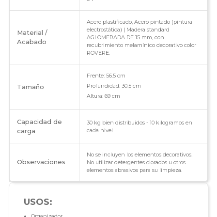
Acero plastificado, Acero pintado (pintura
electrostática) | Madera standard
Material /
AGLOMERADA DE 15 mm, con
Acabado
recubrimiento melamínico decorativo color
ROVERE.
Frente: 56.5 cm
Profundidad: 30.5 cm
Tamaño
Altura: 69 cm
Capacidad de
30 kg bien distribuidos - 10 kilogramos en
carga
cada nivel
No se incluyen los elementos decorativos.
Observaciones
No utilizar detergentes clorados u otros
elementos abrasivos para su limpieza.
USOS:
Organizador