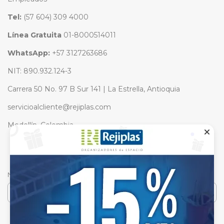
Tel:
(57 604) 309 4000
Línea Gratuita
01-8000514011
WhatsApp:
+57 3127263686
NIT: 890.932.124-3
Carrera 50 No. 97 B Sur 141 | La Estrella, Antioquia
servicioalcliente@rejiplas.com
Medellín, Colombia
SUSCRÍBETE
No te pierdas nuestros lanzamientos y ofertas.