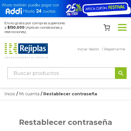
Envío gratis por compras superiores
a
$150.000
(Aplican condiciones y
restricciones).
Iniciar Sesión
/ Registrarme
Búsqueda
de
productos
Inicio
/
Mi cuenta
/ Restablecer contraseña
Restablecer contraseña