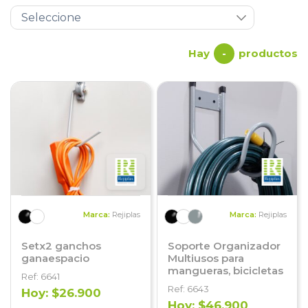
Hay
productos
-
Marca:
Rejiplas
Marca:
Rejiplas
Setx2 ganchos
Soporte Organizador
ganaespacio
Multiusos para
mangueras, bicicletas
Ref: 6641
Ref: 6643
Hoy: $26.900
Hoy: $46.900