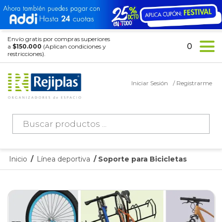
Envío gratis por compras superiores
0
a
$150.000
(Aplican condiciones y
restricciones).
Iniciar Sesión
/ Registrarme
Búsqueda
de
productos
Inicio
/
Línea deportiva
/ Soporte para Bicicletas