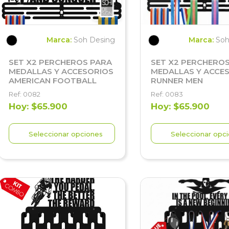
Marca:
Soh Desing
Marca:
Soh
SET X2 PERCHEROS PARA
SET X2 PERCHERO
MEDALLAS Y ACCESORIOS
MEDALLAS Y ACCE
AMERICAN FOOTBALL
RUNNER MEN
Ref: 0082
Ref: 0083
Hoy: $65.900
Hoy: $65.900
Seleccionar opciones
Seleccionar opc