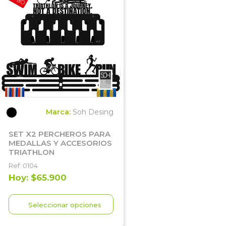
Marca:
Soh Desing
SET X2 PERCHEROS PARA
MEDALLAS Y ACCESORIOS
TRIATHLON
Ref: 0104
Hoy: $65.900
Seleccionar opciones