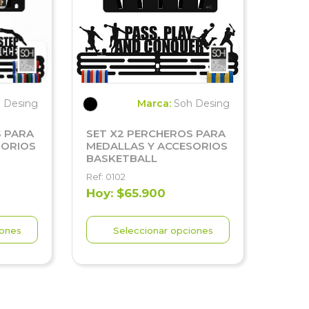
 Desing
Marca:
Soh Desing
S PARA
SET X2 PERCHEROS PARA
SORIOS
MEDALLAS Y ACCESORIOS
BASKETBALL
Ref: 0102
Hoy: $65.900
iones
Seleccionar opciones