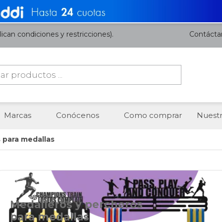
ican condiciones y restricciones).
Contácta
da
os
Marcas
Conócenos
Como comprar
Nuestr
 para medallas
Medalleros y percheros
para medallas