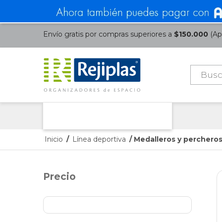
Envío gratis por compras superiores a
$150.000
(Apl
Búsque
de
product
Nuestras Categorías
Inicio
/
Línea deportiva
/ Medalleros y percheros
Precio