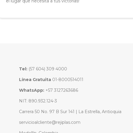
el lugar que necesita a tus victorias!
Tel:
(57 604) 309 4000
Línea Gratuita
01-8000514011
WhatsApp:
+57 3127263686
NIT: 890.932.124-3
Carrera 50 No. 97 B Sur 141 | La Estrella, Antioquia
servicioalcliente@rejiplas.com
Medellín, Colombia