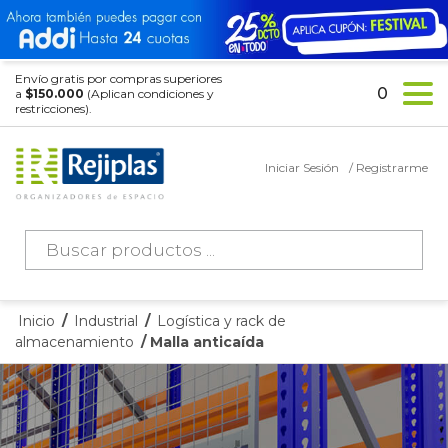
Envío gratis por compras superiores
0
a
$150.000
(Aplican condiciones y
restricciones).
Iniciar Sesión
/ Registrarme
Búsqueda
de
productos
Inicio
/
Industrial
/
Logística y rack de
almacenamiento
/ Malla anticaída