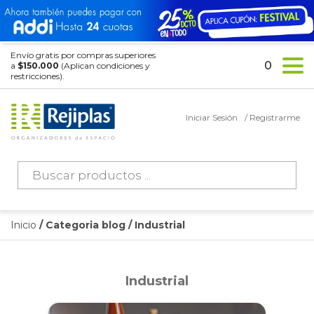
Envío gratis por compras superiores
0
a
$150.000
(Aplican condiciones y
restricciones).
Iniciar Sesión
/ Registrarme
Búsqueda
de
productos
Inicio
/ Categoria blog / Industrial
Industrial