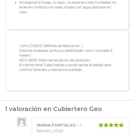
No exponer al fuego, no rayar, no exponer a alta humedad, no
tener en contacto con sales, limpiar con agua jabonosa sin
cloro.
1 año | CUBRE: Defectos de fabricación. |
Garantía acabados: pintura y plastificado: 1 año / cromado: 6
meses |
NO CUBRE: Mala manipulación del producto.
El cliente tiene 3 días hábiles cuando reciba el pedido para
notificar faltantes y mercancía averiada.
1 valoración en
Cubiertero Geo
MARIA FONTALVO
–
1
febrero, 2026
Valorado