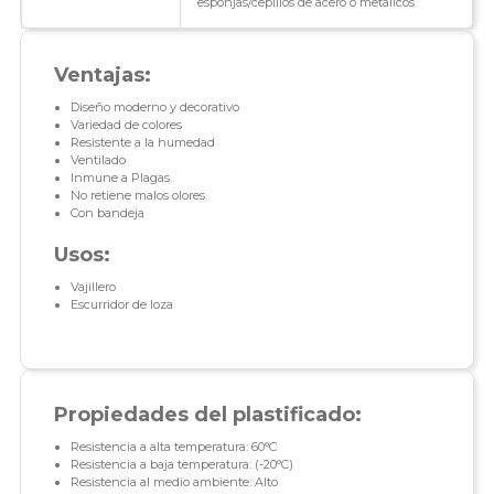
esponjas/cepillos de acero o metálicos.
Ventajas:
Diseño moderno y decorativo
Variedad de colores
Resistente a la humedad
Ventilado
Inmune a Plagas
No retiene malos olores
Con bandeja
Usos:
Vajillero
Escurridor de loza
Propiedades del plastificado:
Resistencia a alta temperatura: 60°C
Resistencia a baja temperatura: (-20°C)
Resistencia al medio ambiente: Alto