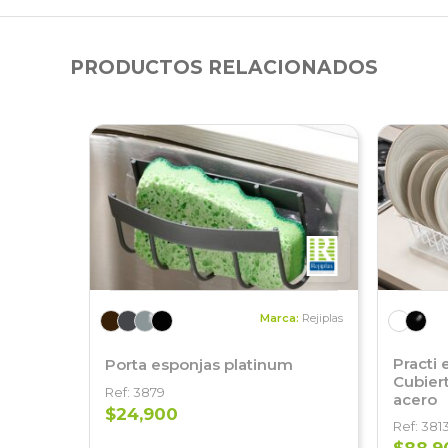
PRODUCTOS RELACIONADOS
Marca:
Rejiplas
Practi 
Porta esponjas platinum
Cubier
Ref: 3879
acero
$24,900
Ref: 381