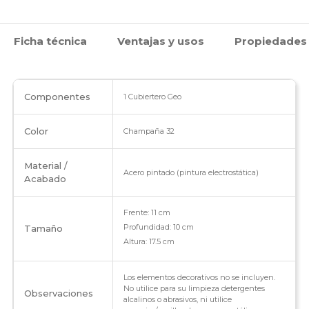
Ficha técnica
Ventajas y usos
Propiedades
Componentes
1 Cubiertero Geo
Color
Champaña 32
Material /
Acero pintado (pintura electrostática)
Acabado
Frente: 11 cm
Profundidad: 10 cm
Tamaño
Altura: 17.5 cm
Los elementos decorativos no se incluyen.
No utilice para su limpieza detergentes
Observaciones
alcalinos o abrasivos, ni utilice