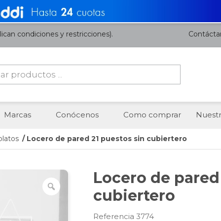
ican condiciones y restricciones).
Contácta
da
os
Marcas
Conócenos
Como comprar
Nuestr
platos
/ Locero de pared 21 puestos sin cubiertero
Locero de pared 
cubiertero
Referencia 3774