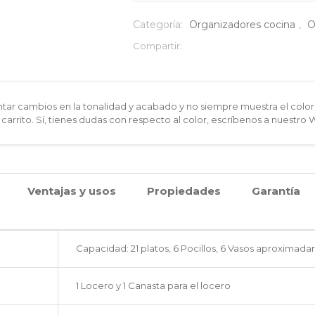
pared
Categoría:
Organizadores cocina
,
O
21
Compartir:
puestos
sin
ar cambios en la tonalidad y acabado y no siempre muestra el color 
 carrito. Sí, tienes dudas con respecto al color, escríbenos a nuestro
cubiertero
cantidad
Ventajas y usos
Propiedades
Garantía
Capacidad: 21 platos, 6 Pocillos, 6 Vasos aproximad
1 Locero y 1 Canasta para el locero