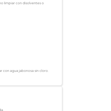
no limpiar con disolventes o
r con agua jabonosa sin cloro.
da.