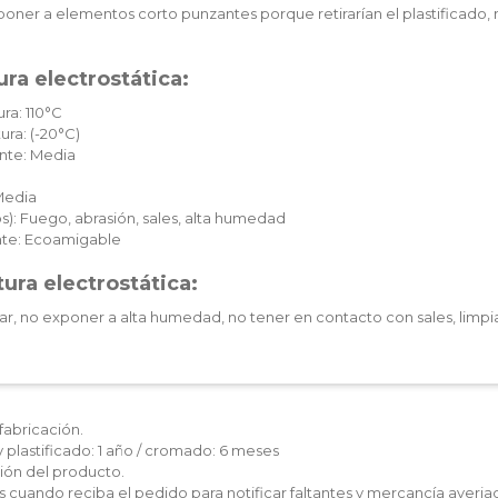
oner a elementos corto punzantes porque retirarían el plastificado, 
ra electrostática:
ra: 110°C
ura: (-20°C)
nte: Media
Media
): Fuego, abrasión, sales, alta humedad
te: Ecoamigable
ura electrostática:
ar, no exponer a alta humedad, no tener en contacto con sales, limpia
fabricación.
y plastificado: 1 año / cromado: 6 meses
ón del producto.
les cuando reciba el pedido para notificar faltantes y mercancía averia