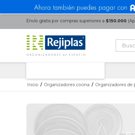
Envío gratis por compras superiores a
$150.000
(Apl
Búsque
de
product
Nuestras Categorías
Inicio
/
Organizadores cocina
/
Organizadores de 