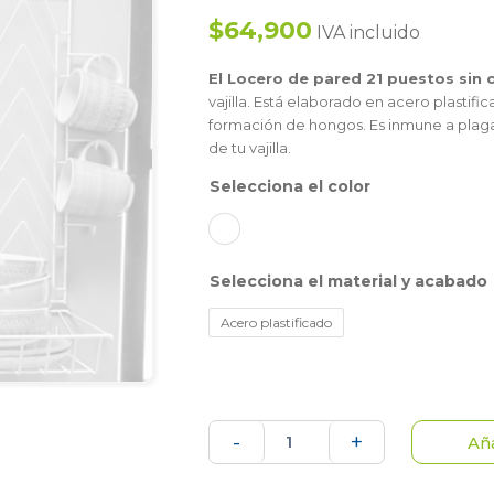
$64,900
IVA incluido
El Locero de pared 21 puestos sin c
vajilla. Está elaborado en acero plastif
formación de hongos. Es inmune a plagas 
de tu vajilla.
color
material y acabado
Acero plastificado
Locero
-
+
Aña
de