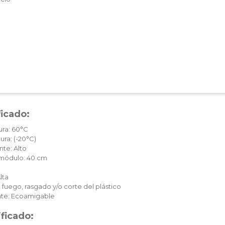
ficado:
ura: 60°C
ura: (-20°C)
te: Alto
c módulo: 40 cm
lta
 fuego, rasgado y/o corte del plástico
te: Ecoamigable
ificado: