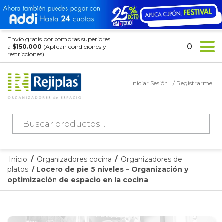
Envío gratis por compras superiores
0
a
$150.000
(Aplican condiciones y
restricciones).
Iniciar Sesión
/ Registrarme
Búsqueda
de
productos
Inicio
/
Organizadores cocina
/
Organizadores de
platos
/ Locero de pie 5 niveles – Organización y
optimización de espacio en la cocina