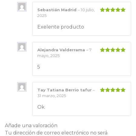
Sebastián Madrid
–
10 julio,
2025
Valorado
con
5
de 5
Exelente producto
Alejandra Valderrama
–
7
mayo, 2025
Valorado
con
5
de 5
5
Tay Tatiana Berrio tafur
–
31 marzo, 2025
Valorado
con
5
de 5
Ok
Añade una valoración
Tu dirección de correo electrónico no será