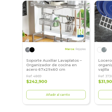
Marca:
Rejiplas
Soporte Auxiliar Lavaplatos –
Locero
Organizador de cocina en
organi
acero 67x29x60 cm
vajilla
Ref: 4869
Ref: 373
$242,900
$31,9
Añadir al carrito