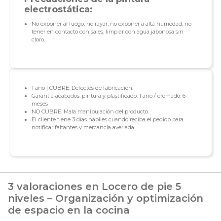
electrostática:
No exponer al fuego, no rayar, no exponer a alta humedad, no
tener en contacto con sales, limpiar con agua jabonosa sin
cloro.
1 año | CUBRE: Defectos de fabricación.
Garantía acabados: pintura y plastificado: 1 año / cromado: 6
meses
NO CUBRE: Mala manipulación del producto.
El cliente tiene 3 días hábiles cuando reciba el pedido para
notificar faltantes y mercancía averiada.
3 valoraciones en
Locero de pie 5
niveles – Organización y optimización
de espacio en la cocina