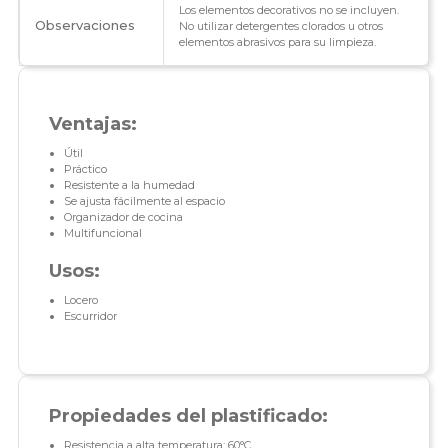
Los elementos decorativos no se incluyen.
Observaciones
No utilizar detergentes clorados u otros
elementos abrasivos para su limpieza.
Ventajas:
Útil
Práctico
Resistente a la humedad
Se ajusta fácilmente al espacio
Organizador de cocina
Multifuncional
Usos:
Locero
Escurridor
Propiedades del plastificado:
Resistencia a alta temperatura: 60°C