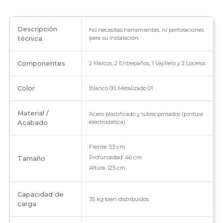
la
cocina
Descripción
No necesitas herramientas, ni perforaciones
técnica
para su instalación.
cantidad
Componentes
2 Marcos, 2 Entrepaños, 1 Vajillero y 2 Loceros
Color
Blanco 00, Metalizado 01
Material /
Acero plastificado y tubos pintados (pintura
Acabado
electrostática)
Frente: 53 cm
Profundidad: 46 cm
Tamaño
Altura: 125 cm
Capacidad de
35 kg bien distribuidos
carga