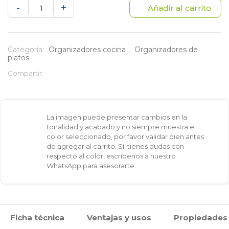
Locero
-
+
Añadir al carrito
de
pie
Categoría:
Organizadores cocina
,
Organizadores de
platos
5
Compartir:
niveles
-
La imagen puede presentar cambios en la
Organización
tonalidad y acabado y no siempre muestra el
color seleccionado, por favor validar bien antes
y
de agregar al carrito. Sí, tienes dudas con
respecto al color, escríbenos a nuestro
optimización
WhatsApp para asesorarte.
de
espacio
Ficha técnica
Ventajas y usos
Propiedades
en