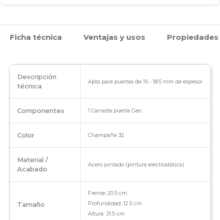
Ficha técnica
Ventajas y usos
Propiedades
Descripción
Apta para puertas de 15 - 18.5 mm de espesor
técnica
Componentes
1 Canasta puerta Geo
Color
Champaña 32
Material /
Acero pintado (pintura electrostática)
Acabado
Frente: 20.5 cm
Profundidad: 12.5 cm
Tamaño
Altura: 31.5 cm