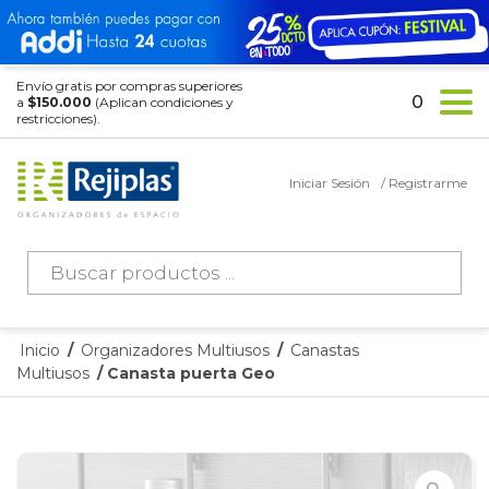
Envío gratis por compras superiores
0
a
$150.000
(Aplican condiciones y
restricciones).
Iniciar Sesión
/ Registrarme
Búsqueda
de
productos
Inicio
/
Organizadores Multiusos
/
Canastas
Multiusos
/ Canasta puerta Geo