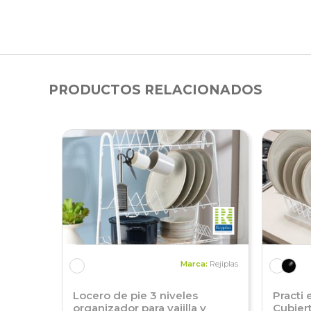
PRODUCTOS RELACIONADOS
Marca:
Rejiplas
Locero de pie 3 niveles
Practi 
organizador para vajilla y
Cubier