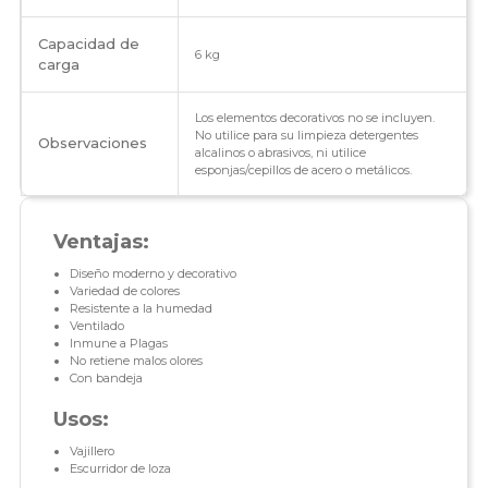
Capacidad de
6 kg
carga
Los elementos decorativos no se incluyen.
No utilice para su limpieza detergentes
Observaciones
alcalinos o abrasivos, ni utilice
esponjas/cepillos de acero o metálicos.
Ventajas:
Diseño moderno y decorativo
Variedad de colores
Resistente a la humedad
Ventilado
Inmune a Plagas
No retiene malos olores
Con bandeja
Usos:
Vajillero
Escurridor de loza