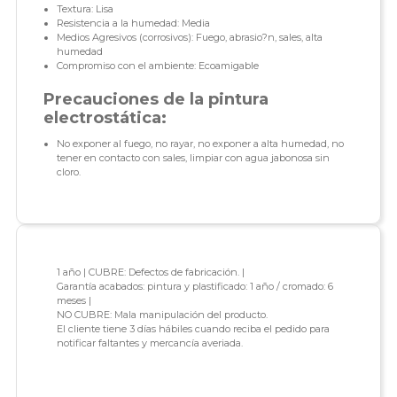
Textura: Lisa
Resistencia a la humedad: Media
Medios Agresivos (corrosivos): Fuego, abrasio?n, sales, alta
humedad
Compromiso con el ambiente: Ecoamigable
Precauciones de la pintura
electrostática:
No exponer al fuego, no rayar, no exponer a alta humedad, no
tener en contacto con sales, limpiar con agua jabonosa sin
cloro.
1 año | CUBRE: Defectos de fabricación. |
Garantía acabados: pintura y plastificado: 1 año / cromado: 6
meses |
NO CUBRE: Mala manipulación del producto.
El cliente tiene 3 días hábiles cuando reciba el pedido para
notificar faltantes y mercancía averiada.