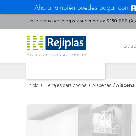
Envío gratis por compras superiores a
$150.000
(Apl
Búsque
de
product
Nuestras Categorías
Inicio
/
Herrajes para cocina
/
Alacenas
/ Alacena