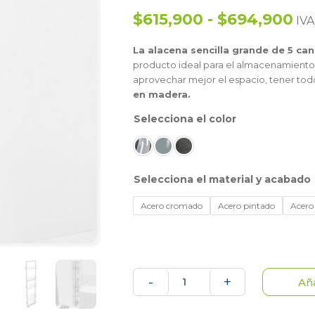
$615,900 - $694,900
IVA
La alacena sencilla grande de 5 ca
producto ideal para el almacenamiento 
aprovechar mejor el espacio, tener todo 
en madera.
color
material y acabado
Acero cromado
Acero pintado
Acero 
Alacena
-
+
Aña
de