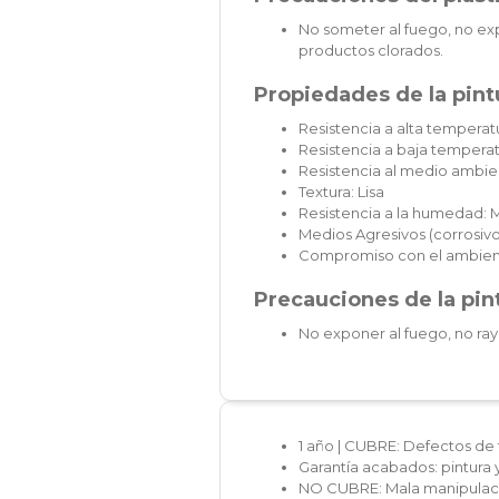
No someter al fuego, no exp
productos clorados.
Propiedades de la pintu
Resistencia a alta temperatu
Resistencia a baja temperat
Resistencia al medio ambie
Textura: Lisa
Resistencia a la humedad: 
Medios Agresivos (corrosivos
Compromiso con el ambien
Precauciones de la pint
No exponer al fuego, no ray
1 año | CUBRE: Defectos de 
Garantía acabados: pintura 
NO CUBRE: Mala manipulaci