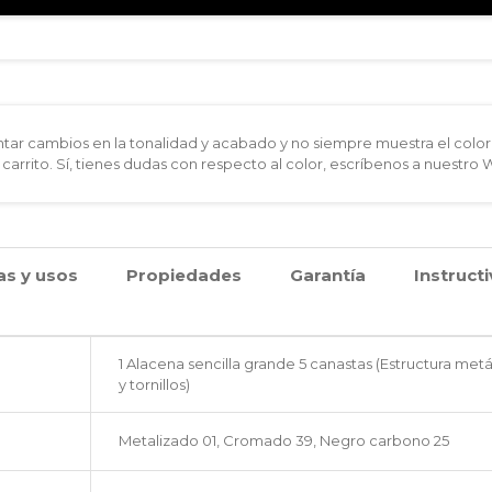
ar cambios en la tonalidad y acabado y no siempre muestra el color 
 carrito. Sí, tienes dudas con respecto al color, escríbenos a nuestro
as y usos
Propiedades
Garantía
Instruct
1 Alacena sencilla grande 5 canastas (Estructura metál
y tornillos)
Metalizado 01, Cromado 39, Negro carbono 25