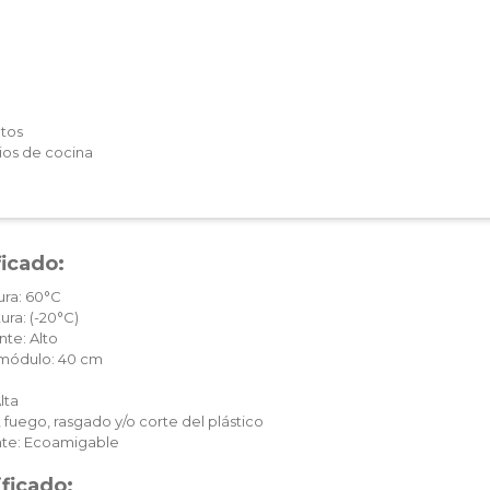
tos
ios de cocina
ficado:
ura: 60°C
ura: (-20°C)
te: Alto
c módulo: 40 cm
lta
 fuego, rasgado y/o corte del plástico
te: Ecoamigable
ificado: