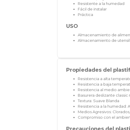
Resistente a la humedad
Fácil de instalar
Práctica
USO
Almacenamiento de alimen
Almacenamiento de utensil
Propiedades del plasti
Resistencia a alta temperat
Resistencia a baja temperat
Resistencia al medio ambien
Basurera deslizante classi
Textura: Suave Blanda
Resistencia a la humedad: A
Medios Agresivos: Clorados,
Compromiso con el ambien
Precauciones del plast