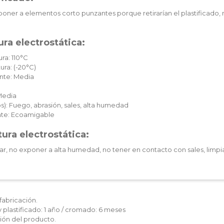
oner a elementos corto punzantes porque retirarían el plastificado, 
ra electrostática:
ra: 110°C
ura: (-20°C)
nte: Media
Media
): Fuego, abrasión, sales, alta humedad
te: Ecoamigable
ura electrostática:
ar, no exponer a alta humedad, no tener en contacto con sales, limpia
fabricación.
y plastificado: 1 año / cromado: 6 meses
ón del producto.