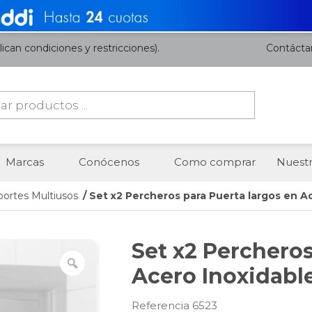
ican condiciones y restricciones).
Contácta
da
os
Marcas
Conócenos
Como comprar
Nuestr
portes Multiusos
/ Set x2 Percheros para Puerta largos en A
Set x2 Percheros
Acero Inoxidabl
Referencia 6523