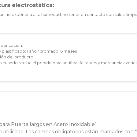
ura electrostática:
ar, no exponer a alta humedad, no tener en contacto con sales, limpia
fabricación.
y plastificado: 1 año / cromado: 6 meses
ón del producto.
les cuando reciba el pedido para notificar faltantes y mercancía averia
 para Puerta largos en Acero Inoxidable”
publicada.
Los campos obligatorios están marcados con
*