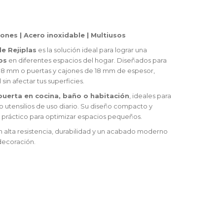
ones | Acero inoxidable | Multiusos
e Rejiplas
es la solución ideal para lograr una
os
en diferentes espacios del hogar. Diseñados para
 38 mm o puertas y cajones de 18 mm de espesor,
sin afectar tus superficies.
puerta en cocina, baño o habitación
, ideales para
 o utensilios de uso diario. Su diseño compacto y
o práctico para optimizar espacios pequeños.
n alta resistencia, durabilidad y un acabado moderno
decoración.