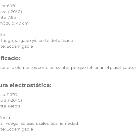
ura: 60°C
ura: (-20°C)
te: Alto
c módulo: 40 cm
lta
 fuego, rasgado y/o corte del plástico
te: Ecoamigable
ificado:
oner a elementos corto punzantes porque retirarían el plastificado, 
ra electrostática:
ra: 110°C
ura: (-20°C)
nte: Media
Media
): Fuego, abrasión, sales, alta humedad
te: Ecoamigable