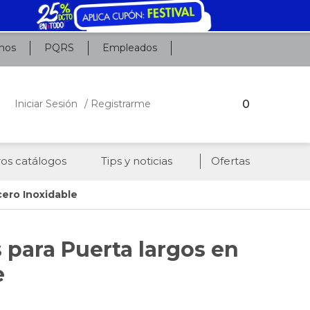
nos
PQRS
Empleados
0
Iniciar Sesión
/ Registrarme
os catálogos
Tips y noticias
Ofertas
cero Inoxidable
 para Puerta largos en
e