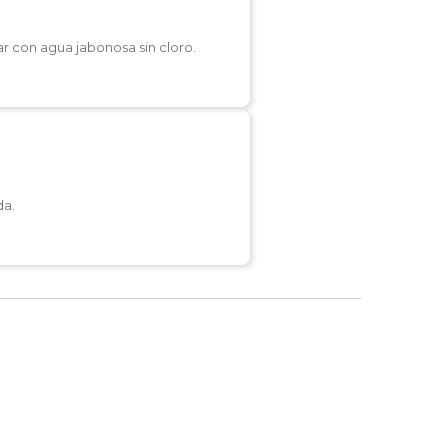
r con agua jabonosa sin cloro.
da.