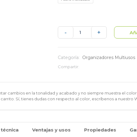
Set
-
+
Aña
x2
Percheros
Categoría:
Organizadores Multiusos
para
Compartir:
Puerta
largos
ar cambios en la tonalidad y acabado y no siempre muestra el color 
 carrito. Sí, tienes dudas con respecto al color, escríbenos a nuestro
en
Acero
Inoxidable
 técnica
Ventajas y usos
Propiedades
Ga
cantidad