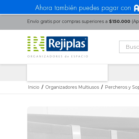
Envío gratis por compras superiores a
$150.000
(Apl
Búsque
de
product
Nuestras Categorías
Inicio
/
Organizadores Multiusos
/
Percheros y So