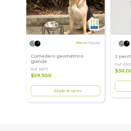
Marca:
Rejiplas
Comedero geométrico
2 perc
grande
Ref: 650
Ref: 6670
$38,0
$59,900
Añadir al carrito