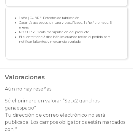
1 año | CUBRE: Defectos de fabricación.
Garantía acabados: pintura y plastificado: 1 año / cromado: 6
meses
NO CUBRE: Mala manipulación del producto.
El cliente tiene 3 días hábiles cuando reciba el pedido para
notificar faltantes y mercancía averiada.
Valoraciones
Aún no hay reseñas
Sé el primero en valorar “Setx2 ganchos
ganaespacio”
Tu dirección de correo electrónico no será
publicada.
Los campos obligatorios están marcados
con
*