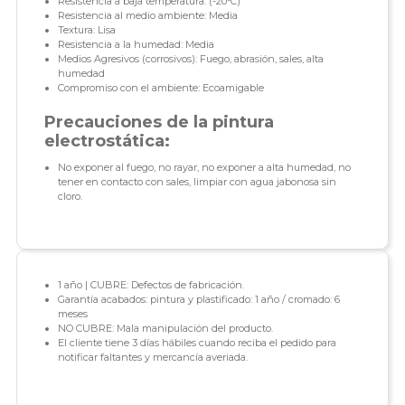
Resistencia a baja temperatura: (-20°C)
Resistencia al medio ambiente: Media
Textura: Lisa
Resistencia a la humedad: Media
Medios Agresivos (corrosivos): Fuego, abrasión, sales, alta
humedad
Compromiso con el ambiente: Ecoamigable
Precauciones de la pintura
electrostática:
No exponer al fuego, no rayar, no exponer a alta humedad, no
tener en contacto con sales, limpiar con agua jabonosa sin
cloro.
1 año | CUBRE: Defectos de fabricación.
Garantía acabados: pintura y plastificado: 1 año / cromado: 6
meses
NO CUBRE: Mala manipulación del producto.
El cliente tiene 3 días hábiles cuando reciba el pedido para
notificar faltantes y mercancía averiada.