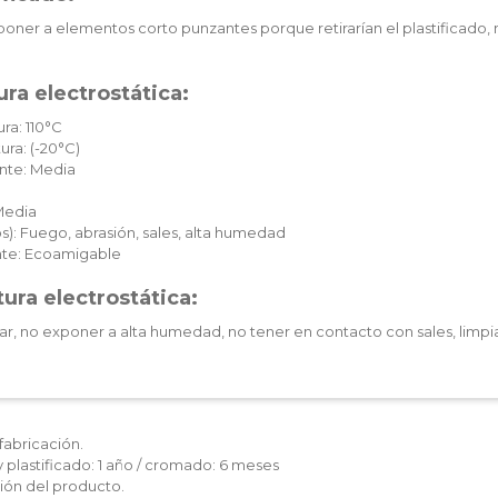
oner a elementos corto punzantes porque retirarían el plastificado, 
ra electrostática:
ra: 110°C
ura: (-20°C)
nte: Media
Media
): Fuego, abrasión, sales, alta humedad
te: Ecoamigable
ura electrostática:
ar, no exponer a alta humedad, no tener en contacto con sales, limpia
fabricación.
y plastificado: 1 año / cromado: 6 meses
ón del producto.