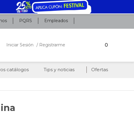
nos
PQRS
Empleados
0
Iniciar Sesión
/ Registrarme
os catálogos
Tips y noticias
Ofertas
uina