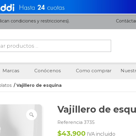
ican condiciones y restricciones).
Contácta
da
os
Marcas
Conócenos
Como comprar
Nuestr
platos
/ Vajillero de esquina
Vajillero de esq
Referencia 3735
$43,900
IVA incluido