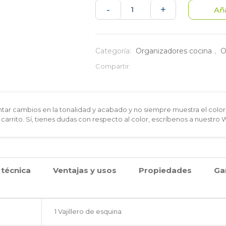
Vajillero
-
+
Aña
de
esquina
Categoría:
Organizadores cocina
,
O
cantidad
Compartir:
ar cambios en la tonalidad y acabado y no siempre muestra el color 
 carrito. Sí, tienes dudas con respecto al color, escríbenos a nuestro
 técnica
Ventajas y usos
Propiedades
Ga
1 Vajillero de esquina