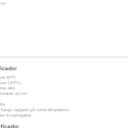
acio
ficado:
ura: 60°C
ura: (-20°C)
te: Alto
c módulo: 40 cm
lta
 fuego, rasgado y/o corte del plástico
te: Ecoamigable
ificado: