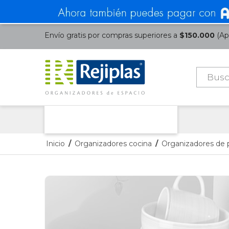
Envío gratis por compras superiores a
$150.000
(Apl
Búsque
de
product
Nuestras Categorías
Inicio
/
Organizadores cocina
/
Organizadores de 