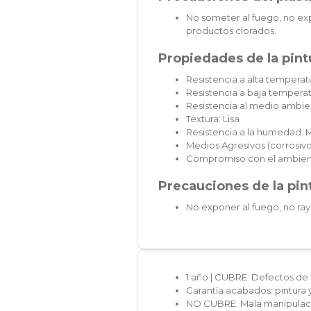
No someter al fuego, no exp
productos clorados.
Propiedades de la pintu
Resistencia a alta temperatu
Resistencia a baja temperat
Resistencia al medio ambie
Textura: Lisa
Resistencia a la humedad: 
Medios Agresivos (corrosivos
Compromiso con el ambien
Precauciones de la pint
No exponer al fuego, no ray
1 año | CUBRE: Defectos de 
Garantía acabados: pintura 
NO CUBRE: Mala manipulaci