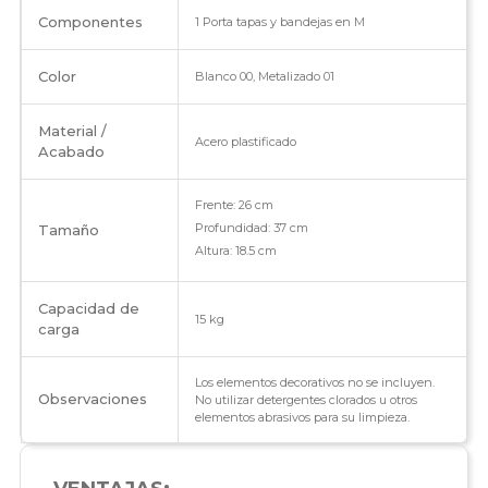
Componentes
1 Porta tapas y bandejas en M
Color
Blanco 00, Metalizado 01
Material /
Acero plastificado
Acabado
Frente: 26 cm
Profundidad: 37 cm
Tamaño
Altura: 18.5 cm
Capacidad de
15 kg
carga
Los elementos decorativos no se incluyen.
Observaciones
No utilizar detergentes clorados u otros
elementos abrasivos para su limpieza.