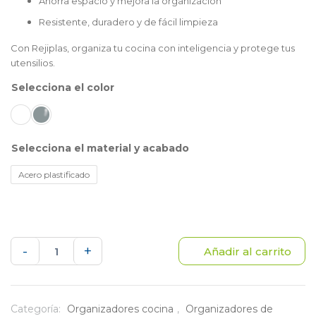
Ahorra espacio y mejora la organización
Resistente, duradero y de fácil limpieza
Con Rejiplas, organiza tu cocina con inteligencia y protege tus
utensilios.
color
material y acabado
Acero plastificado
Porta
-
+
Añadir al carrito
tapas
y
Categoría:
Organizadores cocina
,
Organizadores de