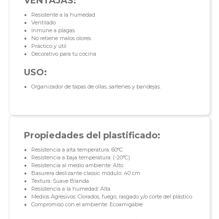
VENTAJAS:
Resistente a la humedad
Ventilado
Inmune a plagas
No retiene malos olores
Práctico y útil
Decorativo para tu cocina
USO:
Organizador de tapas de ollas, sartenes y bandejas.
Propiedades del plastificado:
Resistencia a alta temperatura: 60°C
Resistencia a baja temperatura: (-20°C)
Resistencia al medio ambiente: Alto
Basurera deslizante classic módulo: 40 cm
Textura: Suave Blanda
Resistencia a la humedad: Alta
Medios Agresivos: Clorados, fuego, rasgado y/o corte del plástico
Compromiso con el ambiente: Ecoamigable