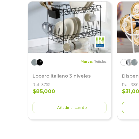
Marca:
Rejiplas
Locero italiano 3 niveles
Dispen
Ref: 3755
Ref: 38
$85,000
$31,0
Añadir al carrito