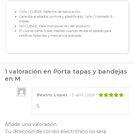
1 año | CUBRE: Defectos de fabricación.
Garantía acabados: pintura y plastificado: 1 año / cromado: 6
meses
NO CUBRE: Mala manipulación del producto.
El cliente tiene 3 días hábiles cuando reciba el pedido para
notificar faltantes y mercancía averiada.
1 valoración en
Porta tapas y bandejas
en M
Beatriz López
–
5 abril, 2026
Valorado
5
con
5
de 5
Añade una valoración
Tu dirección de correo electrónico no será