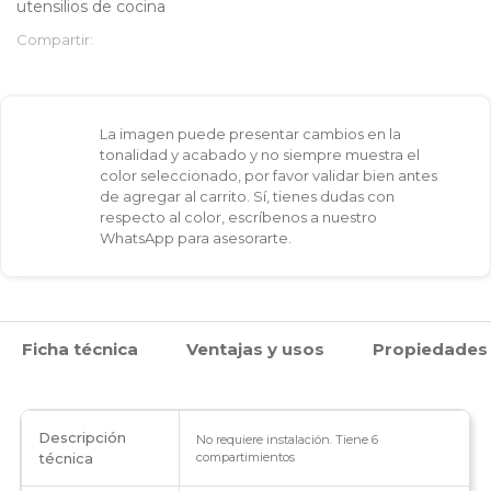
utensilios de cocina
bandejas
Compartir:
en
M
La imagen puede presentar cambios en la
cantidad
tonalidad y acabado y no siempre muestra el
color seleccionado, por favor validar bien antes
de agregar al carrito. Sí, tienes dudas con
respecto al color, escríbenos a nuestro
WhatsApp para asesorarte.
Ficha técnica
Ventajas y usos
Propiedades
Descripción
No requiere instalación. Tiene 6
técnica
compartimientos