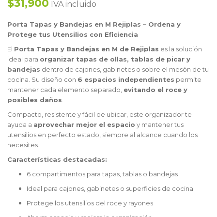
$31,900
IVA incluido
Porta Tapas y Bandejas en M Rejiplas – Ordena y
Protege tus Utensilios con Eficiencia
El
Porta Tapas y Bandejas en M de Rejiplas
es la solución
ideal para
organizar tapas de ollas, tablas de picar y
bandejas
dentro de cajones, gabinetes o sobre el mesón de tu
cocina. Su diseño con
6 espacios independientes
permite
mantener cada elemento separado,
evitando el roce y
posibles daños
.
Compacto, resistente y fácil de ubicar, este organizador te
ayuda a
aprovechar mejor el espacio
y mantener tus
utensilios en perfecto estado, siempre al alcance cuando los
necesites.
Características destacadas:
6 compartimentos para tapas, tablas o bandejas
Ideal para cajones, gabinetes o superficies de cocina
Protege los utensilios del roce y rayones