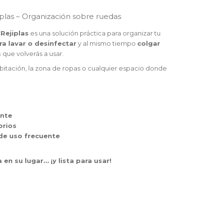
plas – Organización sobre ruedas
Rejiplas
es una solución práctica para organizar tu
a lavar o desinfectar
y al mismo tiempo
colgar
s
que volverás a usar.
abitación, la zona de ropas o cualquier espacio donde
ente
orios
 de uso frecuente
en su lugar… ¡y lista para usar!