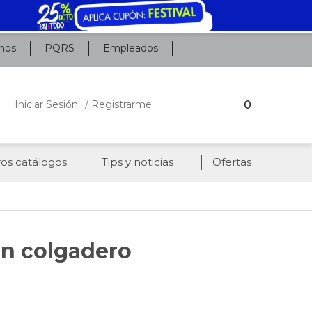
nos
PQRS
Empleados
0
Iniciar Sesión
/ Registrarme
os catálogos
Tips y noticias
Ofertas
on colgadero