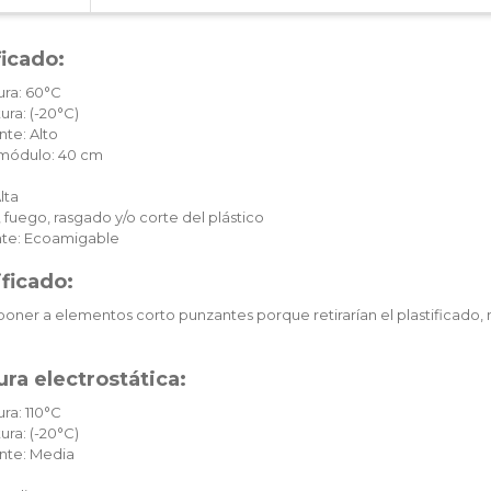
ficado:
ura: 60°C
ura: (-20°C)
te: Alto
c módulo: 40 cm
lta
 fuego, rasgado y/o corte del plástico
te: Ecoamigable
ificado:
oner a elementos corto punzantes porque retirarían el plastificado, 
ra electrostática:
ra: 110°C
ura: (-20°C)
nte: Media