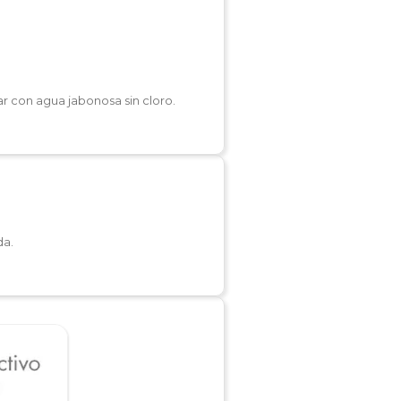
r con agua jabonosa sin cloro.
da.