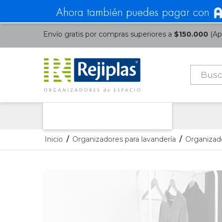
Envío gratis por compras superiores a
$150.000
(Apl
Búsque
de
product
Nuestras Categorías
Inicio
/
Organizadores para lavandería
/
Organizad