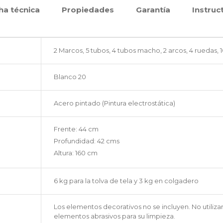
ha técnica
Propiedades
Garantía
Instruc
2 Marcos, 5 tubos, 4 tubos macho, 2 arcos, 4 ruedas, 10 
Blanco 20
Acero pintado (Pintura electrostática)
Frente: 44 cm
Profundidad: 42 cms
Altura: 160 cm
6 kg para la tolva de tela y 3 kg en colgadero
Los elementos decorativos no se incluyen. No utiliza
elementos abrasivos para su limpieza.