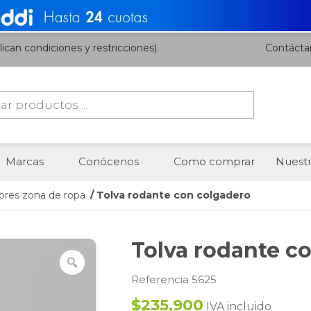
ican condiciones y restricciones).
Contácta
da
os
Marcas
Conócenos
Como comprar
Nuestr
ores zona de ropa
/ Tolva rodante con colgadero
Tolva rodante c
Referencia 5625
$235,900
IVA incluido