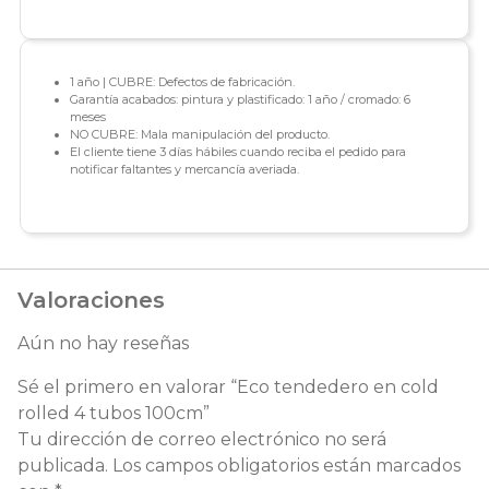
1 año | CUBRE: Defectos de fabricación.
Garantía acabados: pintura y plastificado: 1 año / cromado: 6
meses
NO CUBRE: Mala manipulación del producto.
El cliente tiene 3 días hábiles cuando reciba el pedido para
notificar faltantes y mercancía averiada.
Valoraciones
Aún no hay reseñas
Sé el primero en valorar “Eco tendedero en cold
rolled 4 tubos 100cm”
Tu dirección de correo electrónico no será
publicada.
Los campos obligatorios están marcados