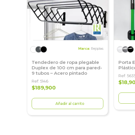
Marca:
Rejiplas
Tendedero de ropa plegable
Porta 
Duplex de 100 cm para pared-
Plástic
9 tubos – Acero pintado
Ref: 563
Ref: 5146
$18,9
$189,900
Añadir al carrito