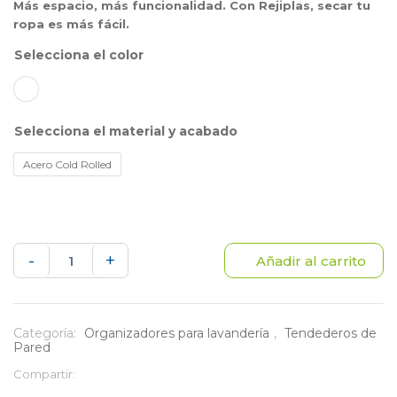
Más espacio, más funcionalidad. Con Rejiplas, secar tu
ropa es más fácil.
color
material y acabado
Acero Cold Rolled
Eco
-
+
Añadir al carrito
tendedero
en
Categoría:
Organizadores para lavandería
,
Tendederos de
Pared
cold
Compartir:
rolled