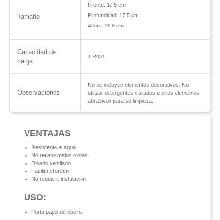
Frente: 17.5 cm
Profundidad: 17.5 cm
Tamaño
Altura: 28.8 cm
Capacidad de
1 Rollo
carga
No se incluyen elementos decorativos. No
Observaciones
utilizar detergentes clorados u otros elementos
abrasivos para su limpieza.
VENTAJAS
Resistente al agua
No retiene malos olores
Diseño ventilado
Facilita el orden
No requiere instalación
USO:
Porta papel de cocina