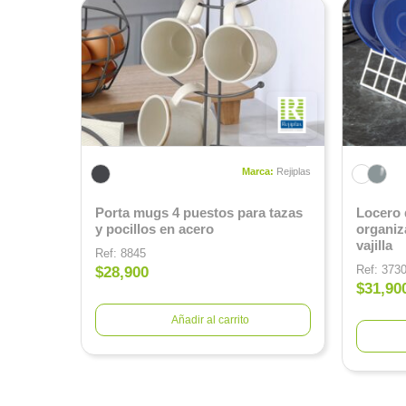
Marca:
Rejiplas
Porta mugs 4 puestos para tazas
Locero 
y pocillos en acero
organiz
vajilla
Ref: 8845
Ref: 373
$28,900
$31,90
Añadir al carrito