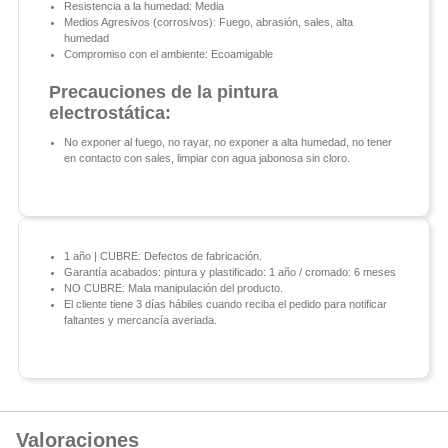
Resistencia a la humedad: Media
Medios Agresivos (corrosivos): Fuego, abrasión, sales, alta
humedad
Compromiso con el ambiente: Ecoamigable
Precauciones de la pintura
electrostática:
No exponer al fuego, no rayar, no exponer a alta humedad, no tener
en contacto con sales, limpiar con agua jabonosa sin cloro.
1 año | CUBRE: Defectos de fabricación.
Garantía acabados: pintura y plastificado: 1 año / cromado: 6 meses
NO CUBRE: Mala manipulación del producto.
El cliente tiene 3 días hábiles cuando reciba el pedido para notificar
faltantes y mercancía averiada.
Valoraciones