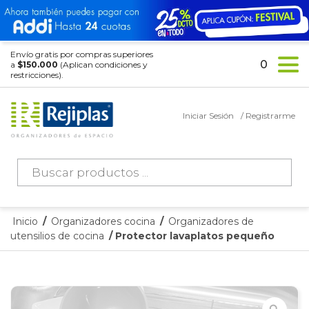
Envío gratis por compras superiores
0
a
$150.000
(Aplican condiciones y
restricciones).
Iniciar Sesión
/ Registrarme
Búsqueda
de
productos
Inicio
/
Organizadores cocina
/
Organizadores de
utensilios de cocina
/ Protector lavaplatos pequeño