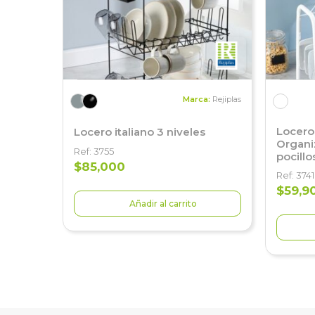
Marca:
Rejiplas
Locero 
Locero italiano 3 niveles
Organiz
Ref: 3755
pocillo
$85,000
Ref: 3741
$59,9
Añadir al carrito