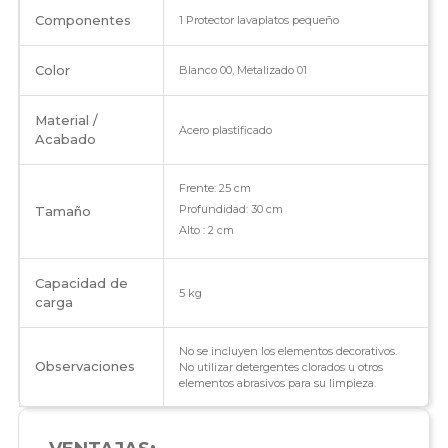
Componentes
1 Protector lavaplatos pequeño
Color
Blanco 00, Metalizado 01
Material /
Acero plastificado
Acabado
Frente: 25 cm
Profundidad: 30 cm
Tamaño
Alto : 2 cm
Capacidad de
5 kg
carga
No se incluyen los elementos decorativos.
Observaciones
No utilizar detergentes clorados u otros
elementos abrasivos para su limpieza.