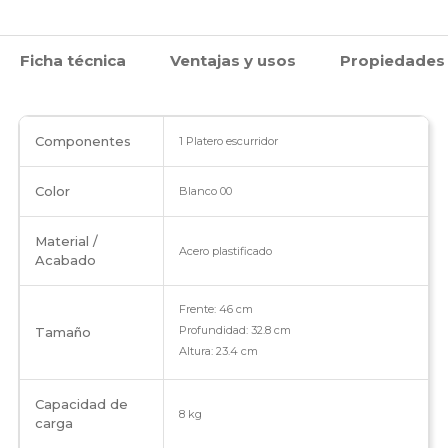
Ficha técnica
Ventajas y usos
Propiedades
Componentes
1 Platero escurridor
Color
Blanco 00
Material /
Acero plastificado
Acabado
Frente: 46 cm
Profundidad: 32.8 cm
Tamaño
Altura: 23.4 cm
Capacidad de
8 kg
carga