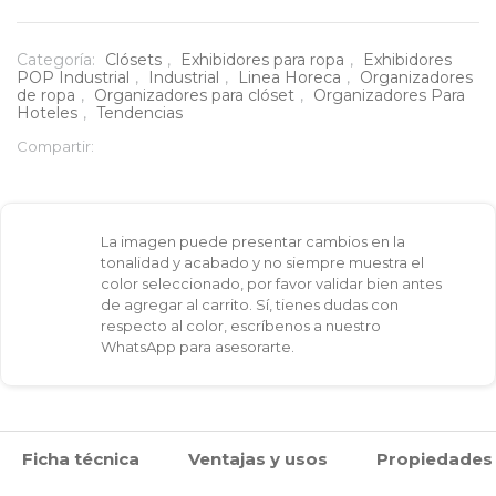
de
ropa
Categoría:
Clósets
,
Exhibidores para ropa
,
Exhibidores
POP Industrial
,
Industrial
,
Linea Horeca
,
Organizadores
con
de ropa
,
Organizadores para clóset
,
Organizadores Para
Hoteles
,
Tendencias
ruedas
Compartir:
en
acero
La imagen puede presentar cambios en la
pintado
tonalidad y acabado y no siempre muestra el
color seleccionado, por favor validar bien antes
74x38x160
de agregar al carrito. Sí, tienes dudas con
respecto al color, escríbenos a nuestro
cm
WhatsApp para asesorarte.
cantidad
Ficha técnica
Ventajas y usos
Propiedades