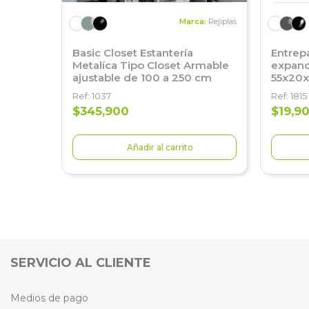
Marca:
Rejiplas
Basic Closet Estantería
Entrep
Metalíca Tipo Closet Armable
expand
ajustable de 100 a 250 cm
55x20x
Ref: 1037
Ref: 1815
$345,900
$19,9
Añadir al carrito
SERVICIO AL CLIENTE
Medios de pago