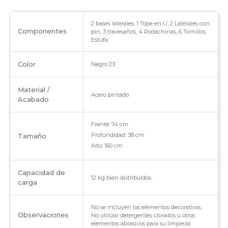
2 bases laterales, 1 Tope en U, 2 Laterales con
Componentes
pin, 3 travesaños, 4 Rodachinas, 6 Tornillos
Estufa.
Color
Negro 23
Material /
Acero pintado
Acabado
Frente: 74 cm
Profundidad: 38 cm
Tamaño
Alto: 160 cm
Capacidad de
12 kg bien distribuidos
carga
No se incluyen los elementos decorativos.
Observaciones
No utilizar detergentes clorados u otros
elementos abrasivos para su limpieza.