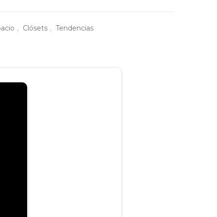
pacio
,
Clósets
,
Tendencias