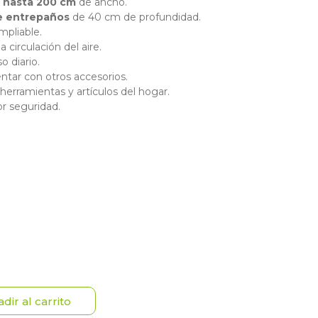
 hasta 200 cm
de ancho.
de entrepaños
de 40 cm de profundidad.
mpliable.
 circulación del aire.
o diario.
ntar con otros accesorios.
, herramientas y artículos del hogar.
r seguridad.
dir al carrito