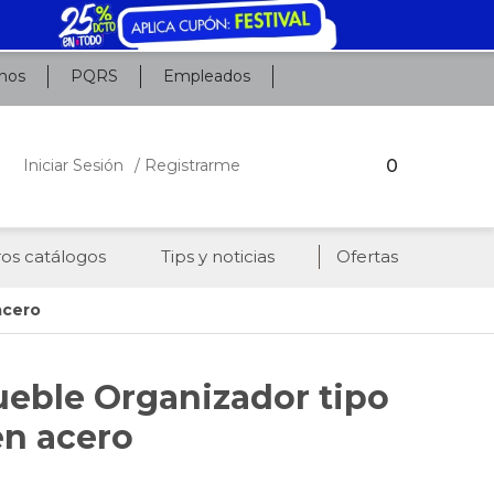
nos
PQRS
Empleados
0
Iniciar Sesión
/ Registrarme
os catálogos
Tips y noticias
Ofertas
acero
ueble Organizador tipo
en acero