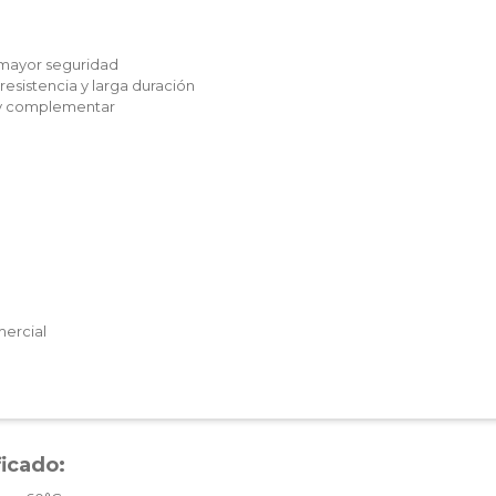
mayor seguridad
resistencia y larga duración
r y complementar
ercial
ficado: