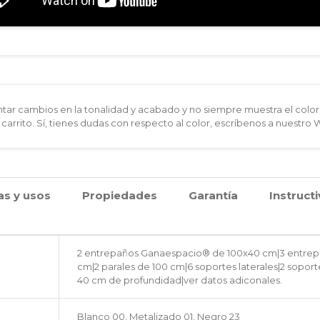
ar cambios en la tonalidad y acabado y no siempre muestra el color 
 carrito. Sí, tienes dudas con respecto al color, escríbenos a nuestro
as y usos
Propiedades
Garantía
Instruct
2 entrepaños Ganaespacio® de 100x40 cm|3 entre
cm|2 parales de 100 cm|6 soportes laterales|2 sopor
40 cm de profundidad|ver datos adiconales.
Blanco 00, Metalizado 01, Negro 23