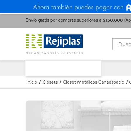
Envío gratis por compras superiores a
$150.000
(Apl
Búsque
de
product
Nuestras Categorías
Inicio
/
Clósets
/
Closet metalicos Ganaespacio
/ 