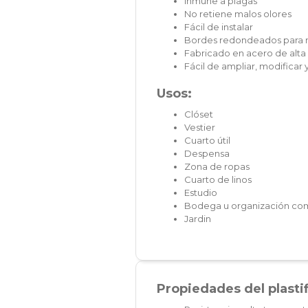
Inmune a plagas
No retiene malos olores
Fácil de instalar
Bordes redondeados para 
Fabricado en acero de alta 
Fácil de ampliar, modifica
Usos:
Clóset
Vestier
Cuarto útil
Despensa
Zona de ropas
Cuarto de linos
Estudio
Bodega u organización com
Jardin
Propiedades del plasti