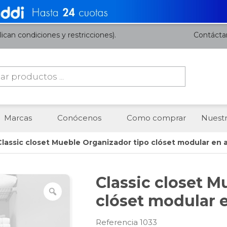
ican condiciones y restricciones).
Contácta
da
os
Marcas
Conócenos
Como comprar
Nuestr
Classic closet Mueble Organizador tipo clóset modular en 
Classic closet M
clóset modular 
Referencia 1033