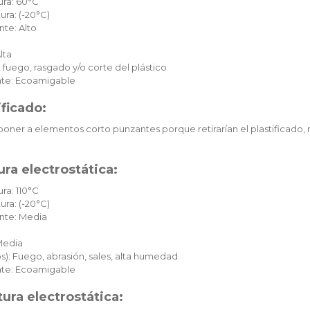
ura: 60°C
ura: (-20°C)
te: Alto
lta
 fuego, rasgado y/o corte del plástico
te: Ecoamigable
ificado:
oner a elementos corto punzantes porque retirarían el plastificado, 
ra electrostática:
ra: 110°C
ura: (-20°C)
nte: Media
Media
): Fuego, abrasión, sales, alta humedad
te: Ecoamigable
ura electrostática: