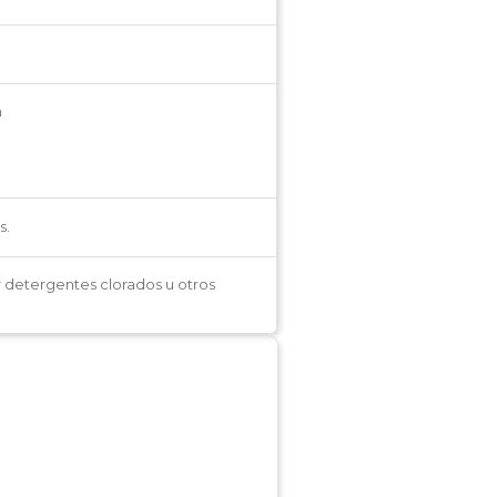
m
s.
r detergentes clorados u otros