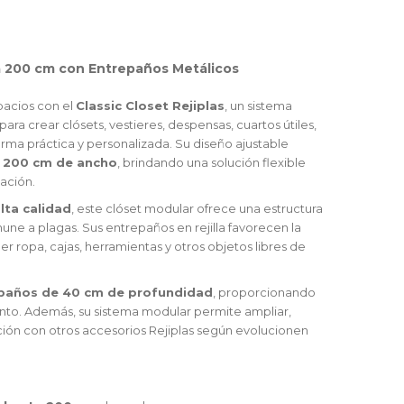
a 200 cm con Entrepaños Metálicos
pacios con el
Classic Closet Rejiplas
, un sistema
 crear clósets, vestieres, despensas, cuartos útiles,
rma práctica y personalizada. Su diseño ajustable
a 200 cm de ancho
, brindando una solución flexible
ación.
lta calidad
, este clóset modular ofrece una estructura
une a plagas. Sus entrepaños en rejilla favorecen la
r ropa, cajas, herramientas y otros objetos libres de
repaños de 40 cm de profundidad
, proporcionando
to. Además, su sistema modular permite ampliar,
ión con otros accesorios Rejiplas según evolucionen