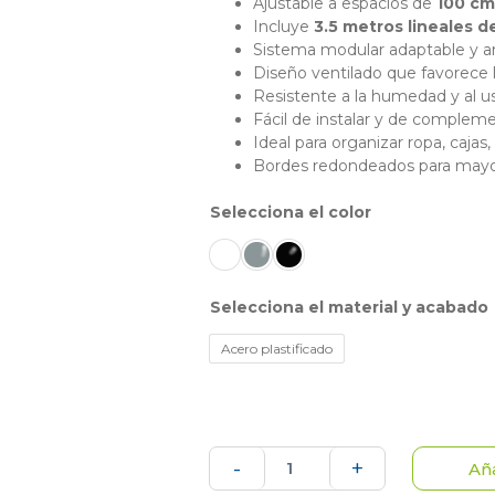
Ajustable a espacios de
100 cm
Incluye
3.5 metros lineales 
Sistema modular adaptable y a
Diseño ventilado que favorece la
Resistente a la humedad y al us
Fácil de instalar y de compleme
Ideal para organizar ropa, cajas
Bordes redondeados para mayo
color
material y acabado
Acero plastificado
Classic
-
+
Aña