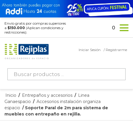
Envío gratis por compras superiores
0
a
$150.000
(Aplican condiciones y
restricciones).
Iniciar Sesión
/ Registrarme
Búsqueda
de
productos
Inicio
/
Entrepaños y accesorios
/
Linea
Ganaespacio
/
Accesorios instalación organiza
espacio
/ Soporte Paral de 2m para sistema de
muebles con entrepaño en rejilla.