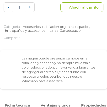
Soporte
-
+
Añadir al carrito
Paral
de
Categoría:
Accesorios instalación organiza espacio
,
Entrepaños y accesorios
,
Linea Ganaespacio
2m
Compartir:
para
sistema
La imagen puede presentar cambios en la
de
tonalidad y acabado y no siempre muestra el
color seleccionado, por favor validar bien antes
muebles
de agregar al carrito. Sí, tienes dudas con
respecto al color, escríbenos a nuestro
con
WhatsApp para asesorarte.
entrepaño
en
Ficha técnica
Ventajas y usos
Propiedades
rejilla.