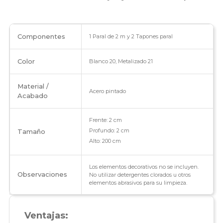
cantidad
Componentes
1 Paral de 2 m y 2 Tapones paral
Color
Blanco 20, Metalizado 21
Material /
Acero pintado
Acabado
Frente: 2 cm
Profundo: 2 cm
Tamaño
Alto: 200 cm
Los elementos decorativos no se incluyen.
Observaciones
No utilizar detergentes clorados u otros
elementos abrasivos para su limpieza.
Ventajas: