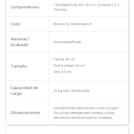
1 Entrepaño de 40 x 50 cm, 3 Chazos J y 3
Componentes
Tornillos
Color
Blanco 00, Metalizado 01
Material /
Acero plastificado
Acabado
Frente: 50 cm
Profundidad: 40 cm
Tamaño
Alto: 3.5 cm
Capacidad de
20 kg bien distribuidos
carga
Los elementos decorativos no se incluyen.
Observaciones
No utilizar detergentes clorados u otros
elementos abrasivos para su limpieza.