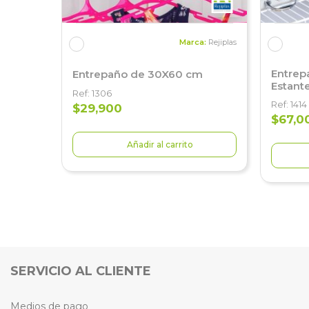
Marca:
Rejiplas
Entrep
Entrepaño de 30X60 cm
Estant
Ref: 1306
Ref: 1414
$29,900
$67,0
Añadir al carrito
SERVICIO AL CLIENTE
Medios de pago