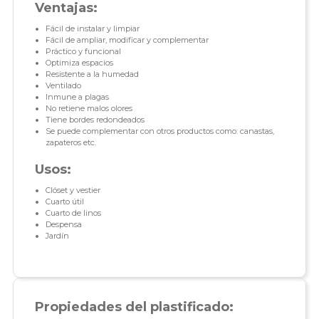
Ventajas:
Fácil de instalar y limpiar
Fácil de ampliar, modificar y complementar
Práctico y funcional
Optimiza espacios
Resistente a la humedad
Ventilado
Inmune a plagas
No retiene malos olores
Tiene bordes redondeados
Se puede complementar con otros productos como: canastas,
zapateros etc.
Usos:
Clóset y vestier
Cuarto útil
Cuarto de linos
Despensa
Jardín
Propiedades del plastificado: