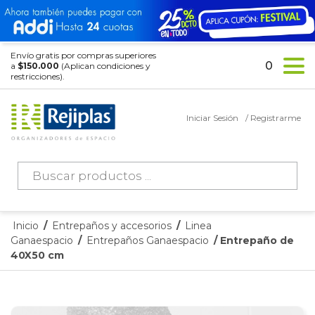
Envío gratis por compras superiores
0
a
$150.000
(Aplican condiciones y
restricciones).
Iniciar Sesión
/ Registrarme
Búsqueda
de
productos
Inicio
/
Entrepaños y accesorios
/
Linea
Ganaespacio
/
Entrepaños Ganaespacio
/ Entrepaño de
40X50 cm