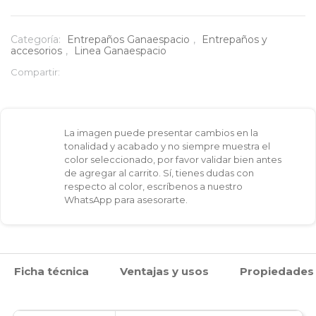
de
40X50
Categoría:
Entrepaños Ganaespacio
,
Entrepaños y
accesorios
,
Linea Ganaespacio
cm
Compartir:
cantidad
La imagen puede presentar cambios en la
tonalidad y acabado y no siempre muestra el
color seleccionado, por favor validar bien antes
de agregar al carrito. Sí, tienes dudas con
respecto al color, escríbenos a nuestro
WhatsApp para asesorarte.
Ficha técnica
Ventajas y usos
Propiedades