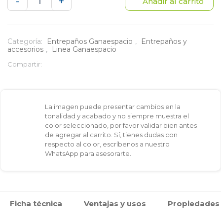
Entrepaño
-
+
Añadir al carrito
de
40X110
Categoría:
Entrepaños Ganaespacio
,
Entrepaños y
accesorios
,
Linea Ganaespacio
cm
Compartir:
-
Estante
La imagen puede presentar cambios en la
organizador
tonalidad y acabado y no siempre muestra el
color seleccionado, por favor validar bien antes
multiusos
de agregar al carrito. Sí, tienes dudas con
respecto al color, escríbenos a nuestro
cantidad
WhatsApp para asesorarte.
Ficha técnica
Ventajas y usos
Propiedades