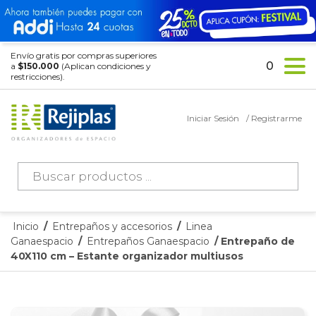
Envío gratis por compras superiores
0
a
$150.000
(Aplican condiciones y
restricciones).
Iniciar Sesión
/ Registrarme
Búsqueda
de
productos
Inicio
/
Entrepaños y accesorios
/
Linea
Ganaespacio
/
Entrepaños Ganaespacio
/ Entrepaño de
40X110 cm – Estante organizador multiusos