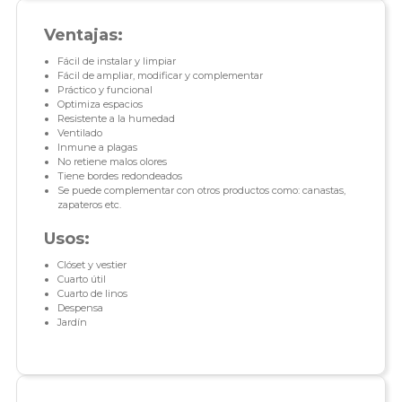
Ventajas:
Fácil de instalar y limpiar
Fácil de ampliar, modificar y complementar
Práctico y funcional
Optimiza espacios
Resistente a la humedad
Ventilado
Inmune a plagas
No retiene malos olores
Tiene bordes redondeados
Se puede complementar con otros productos como: canastas,
zapateros etc.
Usos:
Clóset y vestier
Cuarto útil
Cuarto de linos
Despensa
Jardín