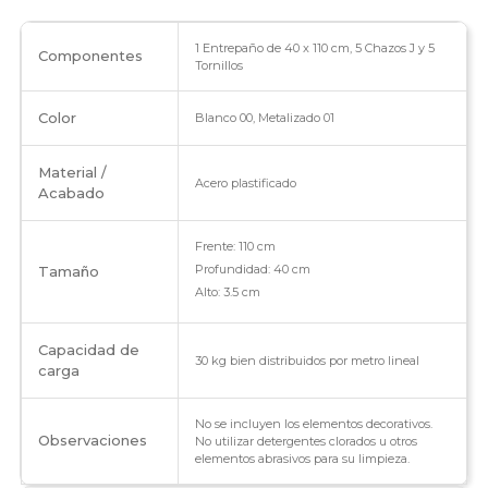
1 Entrepaño de 40 x 110 cm, 5 Chazos J y 5
Componentes
Tornillos
Color
Blanco 00, Metalizado 01
Material /
Acero plastificado
Acabado
Frente: 110 cm
Profundidad: 40 cm
Tamaño
Alto: 3.5 cm
Capacidad de
30 kg bien distribuidos por metro lineal
carga
No se incluyen los elementos decorativos.
Observaciones
No utilizar detergentes clorados u otros
elementos abrasivos para su limpieza.