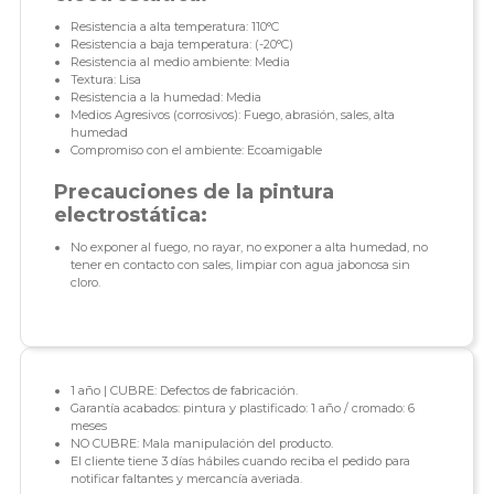
Resistencia a alta temperatura: 110°C
Resistencia a baja temperatura: (-20°C)
Resistencia al medio ambiente: Media
Textura: Lisa
Resistencia a la humedad: Media
Medios Agresivos (corrosivos): Fuego, abrasión, sales, alta
humedad
Compromiso con el ambiente: Ecoamigable
Precauciones de la pintura
electrostática:
No exponer al fuego, no rayar, no exponer a alta humedad, no
tener en contacto con sales, limpiar con agua jabonosa sin
cloro.
1 año | CUBRE: Defectos de fabricación.
Garantía acabados: pintura y plastificado: 1 año / cromado: 6
meses
NO CUBRE: Mala manipulación del producto.
El cliente tiene 3 días hábiles cuando reciba el pedido para
notificar faltantes y mercancía averiada.