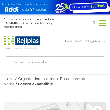
Envío gratis por compras superiores
0
a
$150.000
(Aplican condiciones y
restricciones).
Iniciar Sesión
/ Registrarme
Búsqueda
de
productos
Inicio
/
Organizadores cocina
/
Escurridores de
platos
/ Locero expandible