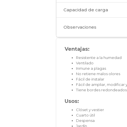
Capacidad de carga
Observaciones
Ventajas:
Resistente a la humedad
Ventilado
Inmune a plagas
No retiene malos olores
Fácil de instalar
Fácil de ampliar, modifica
Tiene bordes redondeados
Usos:
Clóset y vestier
Cuarto útil
Despensa
Jardín