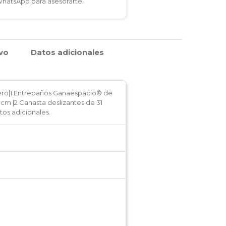
 WhatsApp para asesorarte.
ivo
Datos adicionales
ro|1 Entrepaños Ganaespacio® de
cm |2 Canasta deslizantes de 31
tos adicionales.
m