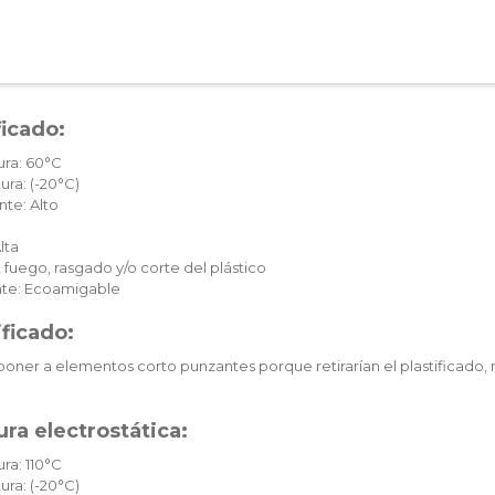
ficado:
ura: 60°C
ura: (-20°C)
te: Alto
lta
 fuego, rasgado y/o corte del plástico
te: Ecoamigable
ificado:
oner a elementos corto punzantes porque retirarían el plastificado, 
ra electrostática:
ra: 110°C
ura: (-20°C)