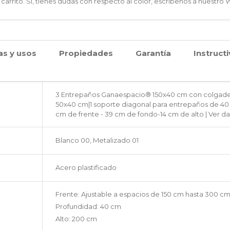
 carrito. Sí, tienes dudas con respecto al color, escríbenos a nuestro
as y usos
Propiedades
Garantía
Instruct
3 Entrepaños Ganaespacio® 150x40 cm con colgade
50x40 cm|1 soporte diagonal para entrepaños de 40 
cm de frente - 39 cm de fondo-14 cm de alto | Ver da
Blanco 00, Metalizado 01
Acero plastificado
Frente: Ajustable a espacios de 150 cm hasta 300 c
Profundidad: 40 cm
Alto: 200 cm