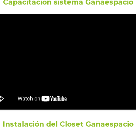
Capacitación sistema Ganaespacio
Closet
Armable
entre
150
a
300
cm
cantidad
Instalación del Closet Ganaespacio