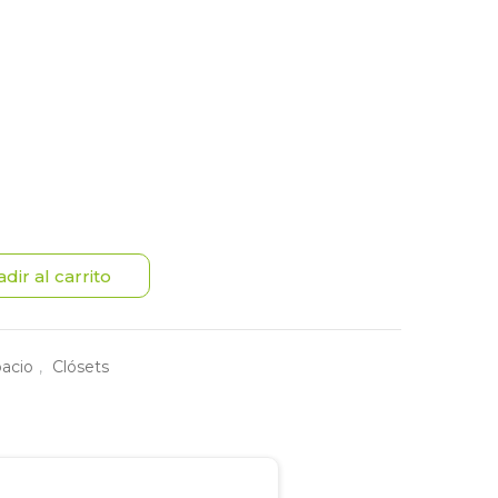
dir al carrito
pacio
,
Clósets