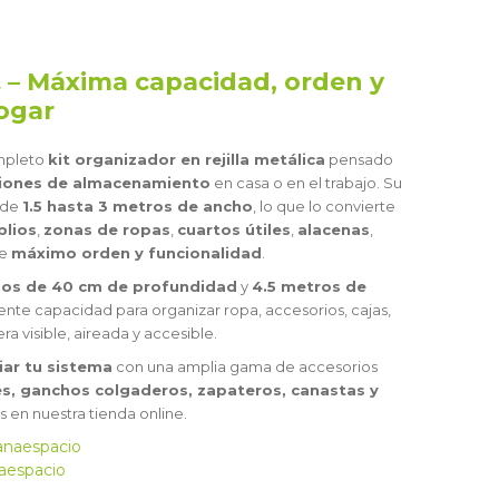
– Máxima capacidad, orden y
s
hogar
mpleto
kit organizador en rejilla metálica
pensado
ciones de almacenamiento
en casa o en el trabajo. Su
sde
1.5 hasta 3 metros de ancho
, lo que lo convierte
plios
,
zonas de ropas
,
cuartos útiles
,
alacenas
,
te
máximo orden y funcionalidad
.
ños de 40 cm de profundidad
y
4.5 metros de
ente capacidad para organizar ropa, accesorios, cajas,
 visible, aireada y accesible.
iar tu sistema
con una amplia gama de accesorios
s, ganchos colgaderos, zapateros, canastas y
es en nuestra tienda online.
anaespacio
naespacio