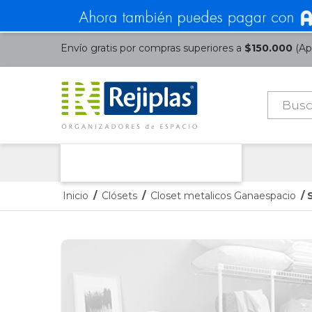
Envío gratis por compras superiores a
$150.000
(Apl
Búsque
de
product
Nuestras Categorías
Inicio
/
Clósets
/
Closet metalicos Ganaespacio
/ 