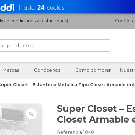
ican condiciones y restricciones).
Contácta
da
os
Marcas
Conócenos
Como comprar
Nuestr
Super Closet – Estantería Metalíca Tipo Closet Armable en
Super Closet – E
Closet Armable 
Referencia 1048