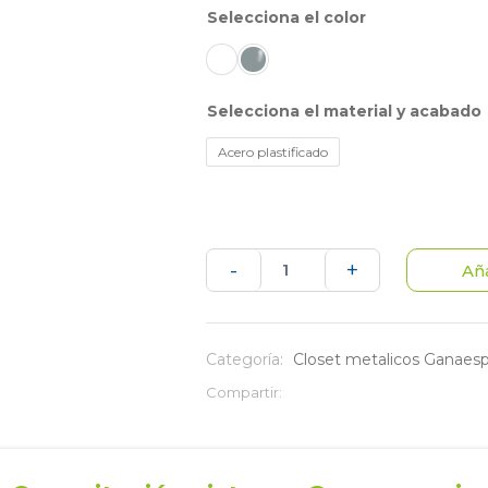
color
material y acabado
Acero plastificado
Super
-
+
Aña
Closet
-
Categoría:
Closet metalicos Ganaes
Estantería
Compartir:
Metalíca
Tipo