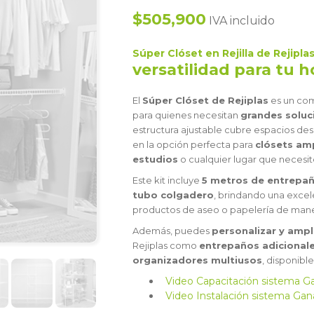
$505,900
IVA incluido
Súper Clóset en Rejilla de Rejipla
versatilidad para tu 
El
Súper Clóset de Rejiplas
es un co
para quienes necesitan
grandes solu
estructura ajustable cubre espacios de
en la opción perfecta para
clósets am
estudios
o cualquier lugar que necesi
Este kit incluye
5 metros de entrepa
tubo colgadero
, brindando una excel
productos de aseo o papelería de manera
Además, puedes
personalizar y ampl
Rejiplas como
entrepaños adicionale
organizadores multiusos
, disponibl
Video Capacitación sistema G
Video Instalación sistema Ga