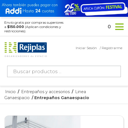
Envío gratis por compras superiores
0
a
$150.000
(Aplican condiciones y
restricciones).
Iniciar Sesión
/ Registrarme
Búsqueda
de
productos
Inicio
/
Entrepaños y accesorios
/
Linea
Ganaespacio
/ Entrepaños Ganaespacio